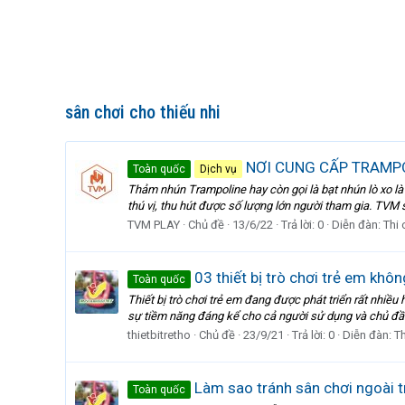
sân chơi cho thiếu nhi
NƠI CUNG CẤP TRAMPO
Toàn quốc
Dịch vụ
Thảm nhún Trampoline hay còn gọi là bạt nhún lò xo là m
thú vị, thu hút được số lượng lớn người tham gia. TVM s
TVM PLAY
Chủ đề
13/6/22
Trả lời: 0
Diễn đàn:
Thi
03 thiết bị trò chơi trẻ em khôn
Toàn quốc
Thiết bị trò chơi trẻ em đang được phát triển rất nhi
sự tiềm năng đáng kể cho cả người sử dụng và chủ đầu 
thietbitretho
Chủ đề
23/9/21
Trả lời: 0
Diễn đàn:
T
Làm sao tránh sân chơi ngoài tr
Toàn quốc