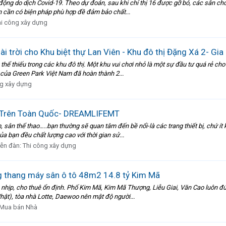
 động do dịch Covid-19. Theo dự đoán, sau khi chỉ thị 16 được gỡ bỏ, các sân chơ
 cần có biện pháp phù hợp đề đảm bảo chất...
hi công xây dựng
ài trời cho Khu biệt thự Lan Viên - Khu đô thị Đặng Xá 2- Gia
 thể thiếu trong các khu đô thị. Một khu vui chơi nhỏ là một sự đầu tư quá rẻ ch
t của Green Park Việt Nam đã hoàn thành 2...
ng xây dựng
 Trên Toàn Quốc- DREAMLIFEMT
 sân thể thao…..bạn thường sẽ quan tâm đến bề nổi-là các trang thiết bị, chứ ít 
a bạn đều chất lượng cao với thời gian sử...
iễn đàn:
Thi công xây dựng
g thang máy sân ô tô 48m2 14.8 tỷ Kim Mã
ộn nhịp, cho thuê ổn định. Phố Kim Mã, Kim Mã Thượng, Liễu Giai, Văn Cao luôn 
hật), tòa nhà Lotte, Daewoo nên mật độ người...
Mua bán Nhà