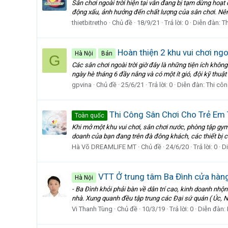
Sân chơi ngoài trời hiện tại vẫn đang bị tạm dừng hoạt
động xấu, ảnh hưởng đến chất lượng của sân chơi. Nên
thietbitretho
Chủ đề
18/9/21
Trả lời: 0
Diễn đàn:
T
Hoàn thiện 2 khu vui chơi ngo
Hà Nội
Bán
G
Các sân chơi ngoài trời giờ đây là những tiện ích không
ngày hè tháng 6 đầy nắng và có một ít gió, đội kỹ thuậ
gpvina
Chủ đề
25/6/21
Trả lời: 0
Diễn đàn:
Thi cô
Thi Công Sân Chơi Cho Trẻ Em
Toàn quốc
Khi mở một khu vui chơi, sân chơi nước, phòng tập gym,
doanh của bạn đang trên đà đông khách, các thiết bị củ
Hà Võ DREAMLIFE MT
Chủ đề
24/6/20
Trả lời: 0
D
VTT Ở trung tâm Ba Đình cửa hàn
Hà Nội
- Ba Đình khỏi phải bàn về dân trí cao, kinh doanh nh
nhà. Xung quanh đều tập trung các Đại sứ quán ( Úc, N
Vi Thanh Tùng
Chủ đề
10/3/19
Trả lời: 0
Diễn đàn: