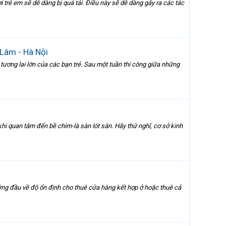
i trẻ em sẽ dễ dàng bị quá tải. Điều này sẽ dễ dàng gây ra các tác
 Lâm - Hà Nội
o tương lai lớn của các bạn trẻ. Sau một tuần thi công giữa những
khi quan tâm đến bề chìm-là sàn lót sân. Hãy thử nghĩ, cơ sở kinh
đứng đầu về độ ổn định cho thuê cửa hàng kết hợp ở hoặc thuê cả