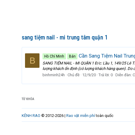
sang tiệm nail - mi trung tâm quận 1
Cần Sang Tiệm Nail Trun
Hồ Chí Minh
Bán
B
SANG TIỆM NAIL - MI QUẬN 1 Đ/c: Lầu 1, 149/25 Lê Thị
lượng khách ổn định (có lượng khách hàng quen). Do ch
binhminh24h
Chủ đề
12/9/20
Trả lời: 0
Diễn đàn:
C
TỪ KHÓA
KÊNH RAO
© 2012-2026 |
Rao vặt miễn phí
toàn quốc