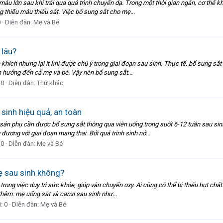
áu lớn sau khi trải qua quá trình chuyển dạ. Trong một thời gian ngắn, cơ thể
g thiếu máu thiếu sắt. Việc bổ sung sắt cho mẹ...
0
Diễn đàn:
Mẹ và Bé
 lâu?
hích nhưng lại ít khi được chú ý trong giai đoạn sau sinh. Thực tế, bổ sung sắ
nh hưởng đến cả mẹ và bé. Vậy nên bổ sung sắt...
 0
Diễn đàn:
Thứ khác
inh hiệu quả, an toàn
ản phụ cần được bổ sung sắt thông qua viên uống trong suốt 6-12 tuần sau sin
ương với giai đoạn mang thai. Bởi quá trình sinh nở...
 0
Diễn đàn:
Mẹ và Bé
ẹ sau sinh không?
g trong việc duy trì sức khỏe, giúp vận chuyển oxy. Ai cũng có thể bị thiếu hụt c
hêm: mẹ uống sắt và canxi sau sinh như...
i: 0
Diễn đàn:
Mẹ và Bé