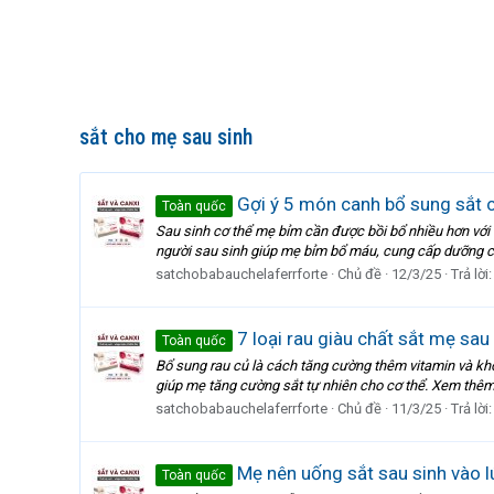
sắt cho mẹ sau sinh
Gợi ý 5 món canh bổ sung sắt 
Toàn quốc
Sau sinh cơ thể mẹ bỉm cần được bồi bổ nhiều hơn vớ
người sau sinh giúp mẹ bỉm bổ máu, cung cấp dưỡng ch
satchobabauchelaferrforte
Chủ đề
12/3/25
Trả lời:
7 loại rau giàu chất sắt mẹ sa
Toàn quốc
Bổ sung rau củ là cách tăng cường thêm vitamin và kho
giúp mẹ tăng cường sắt tự nhiên cho cơ thể. Xem thêm
satchobabauchelaferrforte
Chủ đề
11/3/25
Trả lời:
Mẹ nên uống sắt sau sinh vào l
Toàn quốc