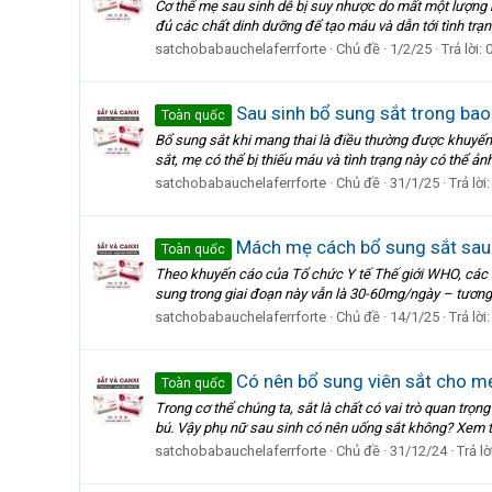
Cơ thể mẹ sau sinh dễ bị suy nhược do mất một lượng m
đủ các chất dinh dưỡng để tạo máu và dẫn tới tình trạn
satchobabauchelaferrforte
Chủ đề
1/2/25
Trả lời: 
Sau sinh bổ sung sắt trong bao
Toàn quốc
Bổ sung sắt khi mang thai là điều thường được khuyến k
sắt, mẹ có thể bị thiếu máu và tình trạng này có thể ả
satchobabauchelaferrforte
Chủ đề
31/1/25
Trả lời:
Mách mẹ cách bổ sung sắt sau s
Toàn quốc
Theo khuyến cáo của Tổ chức Y tế Thế giới WHO, các s
sung trong giai đoạn này vẫn là 30-60mg/ngày – tương đ
satchobabauchelaferrforte
Chủ đề
14/1/25
Trả lời:
Có nên bổ sung viên sắt cho m
Toàn quốc
Trong cơ thể chúng ta, sắt là chất có vai trò quan trọn
bú. Vậy phụ nữ sau sinh có nên uống sắt không? Xem t
satchobabauchelaferrforte
Chủ đề
31/12/24
Trả lờ