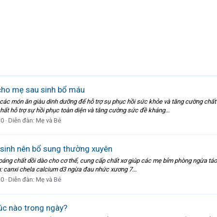
cho mẹ sau sinh bổ máu
i các món ăn giàu dinh dưỡng để hỗ trợ sụ phục hồi sức khỏe và tăng cường ch
ất hỗ trợ sự hồi phục toàn diện và tăng cường sức đề kháng...
 0
Diễn đàn:
Mẹ và Bé
u sinh nên bổ sung thường xuyên
áng chất dồi dào cho cơ thể, cung cấp chất xơ giúp các mẹ bỉm phòng ngừa táo b
: canxi chela calcium d3 ngừa đau nhức xương 7...
 0
Diễn đàn:
Mẹ và Bé
úc nào trong ngày?