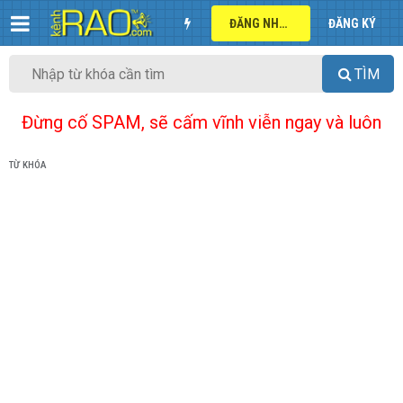
ĐĂNG NHẬP
ĐĂNG KÝ
TÌM
Đừng cố SPAM, sẽ cấm vĩnh viễn ngay và luôn
TỪ KHÓA