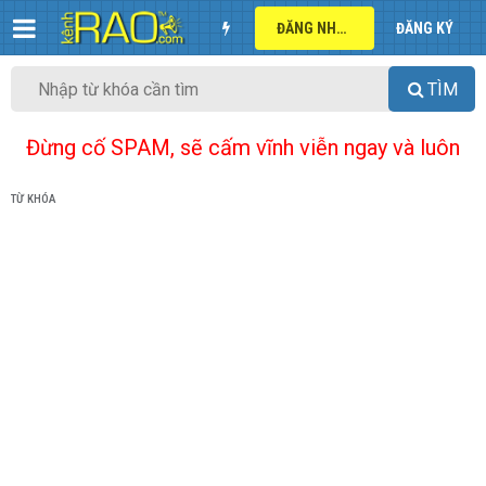
ĐĂNG NHẬP
ĐĂNG KÝ
TÌM
Đừng cố SPAM, sẽ cấm vĩnh viễn ngay và luôn
TỪ KHÓA