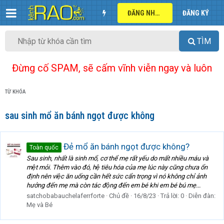
ĐĂNG NHẬP
ĐĂNG KÝ
TÌM
Đừng cố SPAM, sẽ cấm vĩnh viễn ngay và luôn
TỪ KHÓA
sau sinh mổ ăn bánh ngọt được không
Đẻ mổ ăn bánh ngọt được không?
Toàn quốc
Sau sinh, nhất là sinh mổ, cơ thể mẹ rất yếu do mất nhiều máu và
mệt mỏi. Thêm vào đó, hệ tiêu hóa của mẹ lúc này cũng chưa ổn
định nên việc ăn uống cần hết sức cẩn trọng vì nó không chỉ ảnh
hưởng đến mẹ mà còn tác động đến em bé khi em bé bú mẹ...
satchobabauchelaferrforte
Chủ đề
16/8/23
Trả lời: 0
Diễn đàn:
Mẹ và Bé