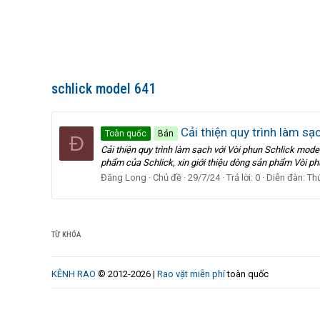
schlick model 641
Cải thiện quy trình làm sạ
Toàn quốc
Bán
Đ
Cải thiện quy trình làm sạch với Vòi phun Schlick mod
phẩm của Schlick, xin giới thiệu dòng sản phẩm Vòi ph
Đăng Long
Chủ đề
29/7/24
Trả lời: 0
Diễn đàn:
Th
TỪ KHÓA
KÊNH RAO
© 2012-2026 |
Rao vặt miễn phí
toàn quốc