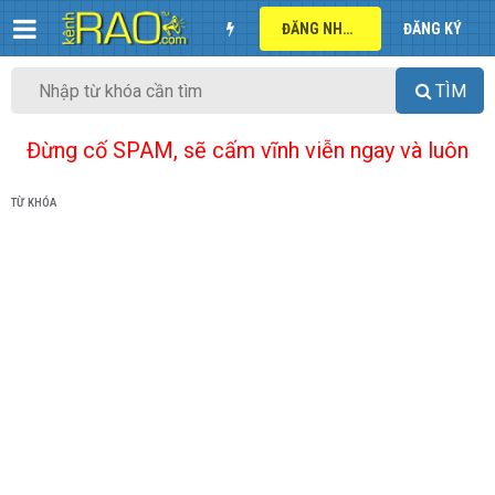
ĐĂNG NHẬP
ĐĂNG KÝ
TÌM
Đừng cố SPAM, sẽ cấm vĩnh viễn ngay và luôn
TỪ KHÓA