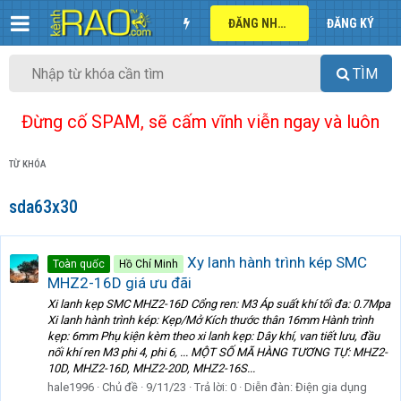
ĐĂNG NHẬP
ĐĂNG KÝ
TÌM
Đừng cố SPAM, sẽ cấm vĩnh viễn ngay và luôn
TỪ KHÓA
sda63x30
Xy lanh hành trình kép SMC
Toàn quốc
Hồ Chí Minh
MHZ2-16D giá ưu đãi
Xi lanh kẹp SMC MHZ2-16D Cổng ren: M3 Áp suất khí tối đa: 0.7Mpa
Xi lanh hành trình kép: Kẹp/Mở Kích thước thân 16mm Hành trình
kẹp: 6mm Phụ kiện kèm theo xi lanh kẹp: Dây khí, van tiết lưu, đầu
nối khí ren M3 phi 4, phi 6, ... MỘT SỐ MÃ HÀNG TƯƠNG TỰ: MHZ2-
10D, MHZ2-16D, MHZ2-20D, MHZ2-16S...
hale1996
Chủ đề
9/11/23
Trả lời: 0
Diễn đàn:
Điện gia dụng