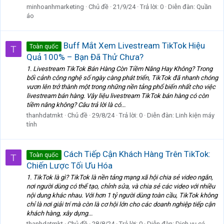
minhoanhmarketing
Chủ đề
21/9/24
Trả lời: 0
Diễn đàn:
Quần
áo
Buff Mắt Xem Livestream TikTok Hiệu
Toàn quốc
T
Quả 100% – Bạn Đã Thử Chưa?
1. Livestream TikTok Bán Hàng Còn Tiềm Năng Hay Không? Trong
bối cảnh công nghệ số ngày càng phát triển, TikTok đã nhanh chóng
vươn lên trở thành một trong những nền tảng phổ biến nhất cho việc
livestream bán hàng. Vậy liệu livestream TikTok bán hàng có còn
tiềm năng không? Câu trả lời là có...
thanhdatmkt
Chủ đề
29/8/24
Trả lời: 0
Diễn đàn:
Linh kiện máy
tính
Cách Tiếp Cận Khách Hàng Trên TikTok:
Toàn quốc
T
Chiến Lược Tối Ưu Hóa
1. TikTok là gì? TikTok là nền tảng mạng xã hội chia sẻ video ngắn,
nơi người dùng có thể tạo, chỉnh sửa, và chia sẻ các video với nhiều
nội dung khác nhau. Với hơn 1 tỷ người dùng toàn cầu, TikTok không
chỉ là nơi giải trí mà còn là cơ hội lớn cho các doanh nghiệp tiếp cận
khách hàng, xây dựng...
thanhdatmkt
Chủ đề
28/8/24
Trả lời: 0
Diễn đàn:
Dịch vụ cá