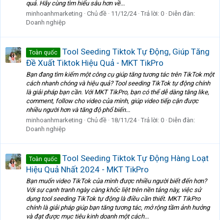
quả. Hãy cùng tìm hiểu sâu hơn về...
minhoanhmarketing
Chủ đề
11/12/24
Trả lời: 0
Diễn đàn:
Doanh nghiệp
Tool Seeding Tiktok Tự Động, Giúp Tăng
Toàn quốc
Đề Xuất Tiktok Hiệu Quả - MKT TikPro
Bạn đang tìm kiếm một công cụ giúp tăng tương tác trên TikTok một
cách nhanh chóng và hiệu quả? Tool seeding TikTok tự động chính
là giải pháp bạn cần. Với MKT TikPro, bạn có thể dễ dàng tăng like,
comment, follow cho video của mình, giúp video tiếp cận được
nhiều người hơn và tăng độ phổ biến...
minhoanhmarketing
Chủ đề
18/11/24
Trả lời: 0
Diễn đàn:
Doanh nghiệp
Tool Seeding Tiktok Tự Động Hàng Loạt
Toàn quốc
Hiệu Quả Nhất 2024 - MKT TikPro
Bạn muốn video TikTok của mình được nhiều người biết đến hơn?
Với sự cạnh tranh ngày càng khốc liệt trên nền tảng này, việc sử
dụng tool seeding TikTok tự động là điều cần thiết. MKT TikPro
chính là giải pháp giúp bạn tăng tương tác, mở rộng tầm ảnh hưởng
và đạt được mục tiêu kinh doanh một cách...