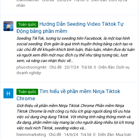
nhân
Hướng Dẫn Seeding Video Tiktok Tự
Toàn quốc
Động bằng phần mềm
Seeding TikTok, tương tự seeding trên Facebook, là một loại hình
social seeding. Đơn giản là quá trình truyền thông bằng cách tạo ra
các chủ đề để khuyến khích bình luận, thảo luận, nhằm đưa dư luận
và người xem đến một mục đích cụ thể như tăng tương tác, lượt
xem, và nâng cao nhận thức về...
phuoctruongmkt
Chủ đề
23/7/24
Trả lời: 0
Diễn đàn:
Dịch vụ
doanh nghiệp
Tìm hiểu về phần mềm Ninja Tiktok
Toàn quốc
Chrome
Giới thiệu về phần mềm Ninja Tiktok Chrome Phần mềm Ninja
Tiktok Chrome là một công cụ hữu ích giúp người dùng tối ưu hóa
việc sử dụng ứng dụng Tiktok. Với những tính năng thông minh và
đa dạng, phần mềm này mang lại cho người dùng nhiều lợi ích trong
việc nuôi nich Tiktok, seeding video và...
hiennvmarketing
Chủ đề
14/6/24
Trả lời: 0
Diễn đàn:
Mua bán