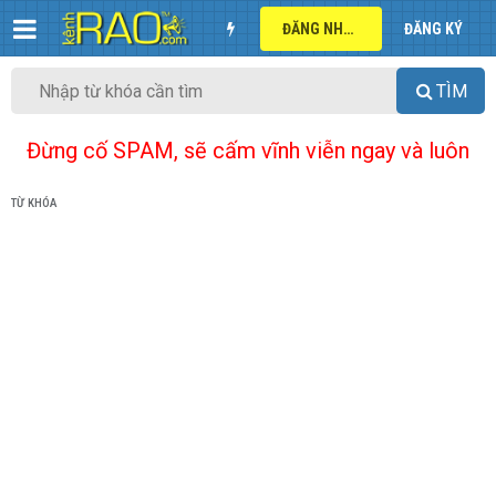
ĐĂNG NHẬP
ĐĂNG KÝ
TÌM
Đừng cố SPAM, sẽ cấm vĩnh viễn ngay và luôn
TỪ KHÓA