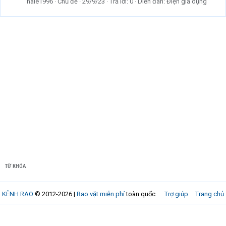
hale1996
Chủ đề
29/9/23
Trả lời: 0
Diễn đàn:
Điện gia dụng
TỪ KHÓA
KÊNH RAO
© 2012-2026 |
Rao vặt miễn phí
toàn quốc
Trợ giúp
Trang chủ