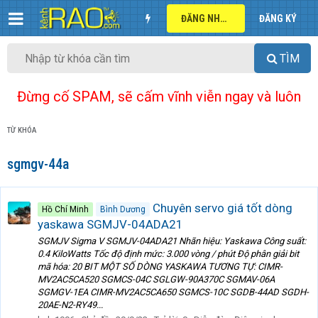
ĐĂNG NHẬP
ĐĂNG KÝ
TÌM
Đừng cố SPAM, sẽ cấm vĩnh viễn ngay và luôn
TỪ KHÓA
sgmgv-44a
Chuyên servo giá tốt dòng
Hồ Chí Minh
Bình Dương
yaskawa SGMJV-04ADA21
SGMJV Sigma V SGMJV-04ADA21 Nhãn hiệu: Yaskawa Công suất:
0.4 KiloWatts Tốc độ định mức: 3.000 vòng / phút Độ phân giải bit
mã hóa: 20 BIT MỘT SỐ DÒNG YASKAWA TƯƠNG TỰ: CIMR-
MV2AC5CA520 SGMCS-04C SGLGW-90A370C SGMAV-06A
SGMGV-1EA CIMR-MV2AC5CA650 SGMCS-10C SGDB-44AD SGDH-
20AE-N2-RY49...