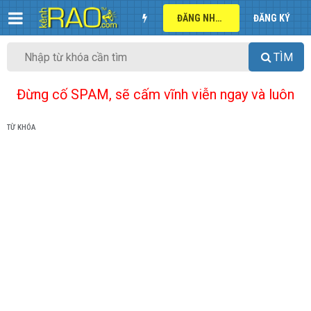
ĐĂNG NHẬP
ĐĂNG KÝ
TÌM
Đừng cố SPAM, sẽ cấm vĩnh viễn ngay và luôn
TỪ KHÓA