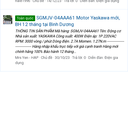
hale1996
Chủ đề
14/12/23
Trả lời: 0
Diễn đàn:
Điện gia dụng
SGMJV-04AAA61 Motor Yaskawa mới,
Toàn quốc
BH 12 tháng tại Bình Dương
THÔNG TIN SẢN PHẨM Mã hàng: SGMJV-04AAA61 Tên: Động cơ
Nhà sản xuất: YASKAWA Công suất: 400W Điện áp: 1P 220VAC
RPM: 3000 vòng / phút Dòng điện. 2.7A Momen. 1.27N.m ---------------
-------------- Hàng nhập khẩu trực tiếp với giá cạnh tranh Hàng mới
chính hãng 100% Bảo hành 12 tháng...
Mrs Yen - HAP
Chủ đề
30/10/23
Trả lời: 0
Diễn đàn:
Điện gia
dụng