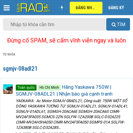
ĐĂNG NHẬP
ĐĂNG KÝ
TÌM
Đừng cố SPAM, sẽ cấm vĩnh viễn ngay và luôn
TỪ KHÓA
sgmjv-08adl21
Hãng Yaskawa 750W |
Toàn quốc
Hồ Chí Minh
SGMJV-08ADL21 | Nhận báo giá cạnh tranh
YASKAWA - Ac Motor SGMJV-08ADL21, Công suất: 750W MỘT SỐ
DÒNG YASKAWA TƯƠNG TỰ: SGMJV-01ADL21, SGMJV-01ADL41,
SGMJV-01ADL61, SGMGH-20ACA6E SGMGH-20ACA6S CIMR-
MV2AF5FA035 SGMCS-2ZN SGLFW-1ZA200B SGLC-D32A225
CIMR-MV2AH5HA050 CIMR-MV2AF5FA050 SGMPS-01A SGLFW-
1ZA380B SGLC-D32A285...