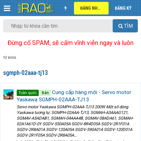
ĐĂNG NHẬP
ĐĂNG KÝ
TÌM
Đừng cố SPAM, sẽ cấm vĩnh viễn ngay và luôn
TỪ KHÓA
sgmph-02aaa-tj13
Cung cấp hàng mới - Servo motor
Toàn quốc
Bán
Yaskawa SGMPH-02AAA-TJ13
Servo motor Yaskawa SGMPH-02AAA-TJ13 200W Một số dòng
Yaskawa tương tự: SGMPH-02AAA-TJ13, SGMAH-A3AAAG121,
SGMAV-A5ADAB1, SGMAH-04AAA4B, SGMAV-08ADA61, SGMAH-
02A1A61D-0Y SGDV-550A05A SGDV-8R4D05A SGDV-2R1F01A
SGDV-2R8A01A SGDV-120A05A SGDV-590A01A SGDV-120D01A
SGDV-2R1F05A SGDV-2R8A05A...