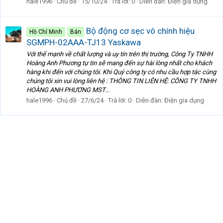
hale1996
Chủ đề
15/10/24
Trả lời: 0
Diễn đàn:
Điện gia dụng
Bộ động cơ sẹc vô chính hiệu
Hồ Chí Minh
Bán
SGMPH-02AAA-TJ13 Yaskawa
Với thế mạnh về chất lượng và uy tín trên thị trường, Công Ty TNHH
Hoàng Anh Phương tự tin sẽ mang đến sự hài lòng nhất cho khách
hàng khi đến với chúng tôi. Khi Quý công ty có nhu cầu hợp tác cùng
chúng tôi xin vui lòng liên hệ : THÔNG TIN LIÊN HỆ: CÔNG TY TNHH
HOÀNG ANH PHƯƠNG MST...
hale1996
Chủ đề
27/6/24
Trả lời: 0
Diễn đàn:
Điện gia dụng