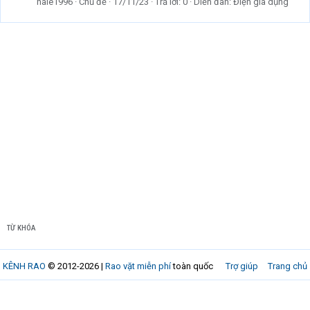
hale1996
Chủ đề
17/11/23
Trả lời: 0
Diễn đàn:
Điện gia dụng
TỪ KHÓA
KÊNH RAO
© 2012-2026 |
Rao vặt miễn phí
toàn quốc
Trợ giúp
Trang chủ