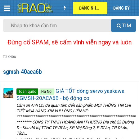
ĐĂNG NHẬP
ĐĂNG KÝ
TÌM
Đừng cố SPAM, sẽ cấm vĩnh viễn ngay và luôn
TỪ KHÓA
sgmsh-40aca6b
GIÁ TỐT dòng servo yaskawa
Toàn quốc
Hà Nội
SGMSH-20ACA6B - bộ động cơ
Cảm ơn Anh Chị đã quan tâm đến sản phẩm MỌI THÔNG TIN CHI
TIẾT MUA HÀNG XIN VUI LÒNG LIÊN HỆ:
****************************************************************
******** CÔNG TY TNHH HOÀNG ANH PHƯƠNG Địa chỉ: 23 Đường
D - Khu đô thị TTHC TP Dĩ An, KP. Nhị Đồng 2, P. Dĩ An, TP. Dĩ An,
Tỉnh...