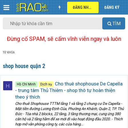
ĐĂNG NHẬP
ĐĂNG KÝ
TÌM
Đừng cố SPAM, sẽ cấm vĩnh viễn ngay và luôn
TỪ KHÓA
shop house quận 2
Cho thuê shophouse De Capella
Hồ Chí Minh
Dịch vụ
H
- trung tâm Thủ Thiêm - shop thô tự hoàn thiện
theo ý thích
Cho thuê Shophouse TTTM tầng 1 và tầng 2 chung cư De Capella -
Mặt tiền đường Lương Định Của, Phường An Khánh, Quận 2, TP. Thủ
Đức - Tòa nhà 2 blocks, 22 tầng, 3 tầng thương mại, cung ứng 380
căn hộ và 2 tầng hầm để xe mới đi vào hoạt động đầu 2020. - Thích
hợp mở văn phòng công ty, các cửa hàng...