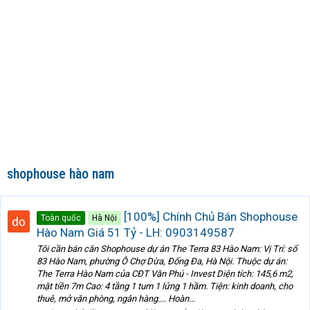
shophouse hào nam
[100%] Chính Chủ Bán Shophouse
Toàn quốc
Hà Nội
Hào Nam Giá 51 Tỷ - LH: 0903149587
Tôi cần bán căn Shophouse dự án The Terra 83 Hào Nam: Vị Trí: số
83 Hào Nam, phường Ô Chợ Dừa, Đống Đa, Hà Nội. Thuộc dự án:
The Terra Hào Nam của CĐT Văn Phú - Invest Diện tích: 145,6 m2,
mặt tiền 7m Cao: 4 tầng 1 tum 1 lửng 1 hầm. Tiện: kinh doanh, cho
thuê, mở văn phòng, ngân hàng.... Hoàn...