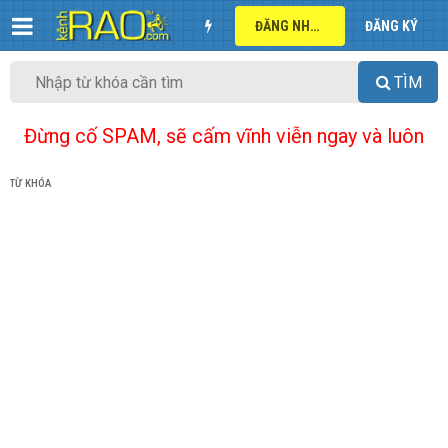
ĐĂNG NHẬP
ĐĂNG KÝ
TÌM
Đừng cố SPAM, sẽ cấm vĩnh viễn ngay và luôn
TỪ KHÓA