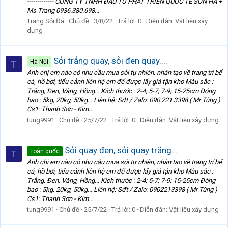
------------- CÔNG TY TNHH ĐẦU TƯ PHÁT TRIỂN QUỐC TẾ SƠN HÀ +
Ms Trang 0936.380.698...
Trang Sỏi Đá
Chủ đề
3/8/22
Trả lời: 0
Diễn đàn:
Vật liệu xây
dựng
Sỏi trắng quay, sỏi đen quay....
Hà Nội
T
Anh chị em nào có nhu cầu mua sỏi tự nhiên, nhân tạo về trang trí bể
cá, hồ bơi, tiểu cảnh liên hệ em để được lấy giá tận kho Màu sắc :
Trắng, Đen, Vàng, Hồng... Kích thước : 2-4; 5-7; 7-9; 15-25cm Đóng
bao : 5kg, 20kg, 50kg... Liên hệ: Sđt / Zalo: 090.221.3398 ( Mr Tùng )
Cs1: Thanh Sơn - Kim...
tung9991
Chủ đề
25/7/22
Trả lời: 0
Diễn đàn:
Vật liệu xây dựng
Sỏi quay đen, sỏi quay trắng...
Toàn quốc
T
Anh chị em nào có nhu cầu mua sỏi tự nhiên, nhân tạo về trang trí bể
cá, hồ bơi, tiểu cảnh liên hệ em để được lấy giá tận kho Màu sắc :
Trắng, Đen, Vàng, Hồng... Kích thước : 2-4; 5-7; 7-9; 15-25cm Đóng
bao : 5kg, 20kg, 50kg... Liên hệ: Sđt / Zalo: 0902213398 ( Mr Tùng )
Cs1: Thanh Sơn - Kim...
tung9991
Chủ đề
25/7/22
Trả lời: 0
Diễn đàn:
Vật liệu xây dựng