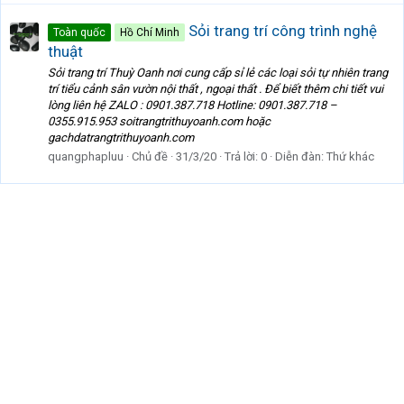
Sỏi trang trí công trình nghệ
Toàn quốc
Hồ Chí Minh
thuật
Sỏi trang trí Thuỳ Oanh nơi cung cấp sỉ lẻ các loại sỏi tự nhiên trang
trí tiểu cảnh sân vườn nội thất , ngoại thất . Để biết thêm chi tiết vui
lòng liên hệ ZALO : 0901.387.718 Hotline: 0901.387.718 –
0355.915.953 soitrangtrithuyoanh.com hoặc
gachdatrangtrithuyoanh.com
quangphapluu
Chủ đề
31/3/20
Trả lời: 0
Diễn đàn:
Thứ khác