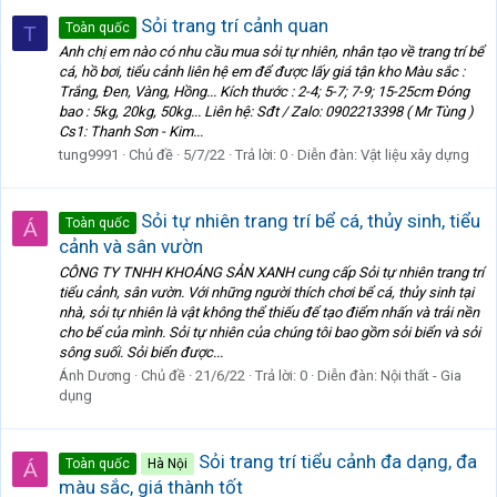
Sỏi trang trí cảnh quan
Toàn quốc
T
Anh chị em nào có nhu cầu mua sỏi tự nhiên, nhân tạo về trang trí bể
cá, hồ bơi, tiểu cảnh liên hệ em để được lấy giá tận kho Màu sắc :
Trắng, Đen, Vàng, Hồng... Kích thước : 2-4; 5-7; 7-9; 15-25cm Đóng
bao : 5kg, 20kg, 50kg... Liên hệ: Sđt / Zalo: 0902213398 ( Mr Tùng )
Cs1: Thanh Sơn - Kim...
tung9991
Chủ đề
5/7/22
Trả lời: 0
Diễn đàn:
Vật liệu xây dựng
Sỏi tự nhiên trang trí bể cá, thủy sinh, tiểu
Toàn quốc
Á
cảnh và sân vườn
CÔNG TY TNHH KHOÁNG SẢN XANH cung cấp Sỏi tự nhiên trang trí
tiểu cảnh, sân vườn. Với những người thích chơi bể cá, thủy sinh tại
nhà, sỏi tự nhiên là vật không thể thiếu để tạo điểm nhấn và trải nền
cho bể của mình. Sỏi tự nhiên của chúng tôi bao gồm sỏi biển và sỏi
sông suối. Sỏi biển được...
Ánh Dương
Chủ đề
21/6/22
Trả lời: 0
Diễn đàn:
Nội thất - Gia
dụng
Sỏi trang trí tiểu cảnh đa dạng, đa
Toàn quốc
Hà Nội
Á
màu sắc, giá thành tốt