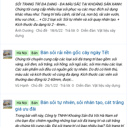
SỎI TRANG TRÍ ĐA DẠNG - ĐA MÀU SẮC TẠI KHOÁNG SẢN XANH:
Chúng tôi cung cấp nhiều loại sỏi phục vụ các mục đích sử dụng
khác nhau như: Trang trí tiểu cảnh, rải bể cá, non bộ, rải sân vườn,
khu vui chơi,.... + Có 2 loại sỏi: Sỏi tự nhiên và sỏi quay nhân tạo. +
Kích thước đa dạng từ 2 - 4mm...
Ánh Dương
Chủ đề
18/6/22
Trả lời: 0
Diễn đàn:
Vật liệu xây
dựng
Bán sỏi rải nền gốc cây ngày Tết
Hà Nội
Bán
Chúng tôi chuyên cung cấp các loại sỏi đá trang trí bao gồm: sỏi
vàng, sỏi đen, sỏi trắng, sỏi hồng, sỏi ngũ sắc, sỏi mix màu các loại.
Các sản phẩm sỏi đều có nguồn gốc tự nhiên. Do đó có hình thù,
màu sắc và kích thước vô cùng đa dạng. Kích thước các viên sỏi
thường dao động từ 2-60mm, được...
Vũ Hạnh
Chủ đề
26/1/22
Trả lời: 0
Diễn đàn:
Vật liệu xây dựng
Bán sỏi tự nhiên, sỏi nhân tạo, cát trắng
Hà Nội
Bán
giá ưu đãi
Trong bài viết này, Công ty TNHH Khoáng Sản Đá Vôi Hà Nam sẽ
cho bạn đọc chiêm ngưỡng những loại sỏi đá trang trí và cát trắng
do chúng tôi cung cấp. Đá sỏi trang trí có bao nhiêu loại? Sỏi trang trí