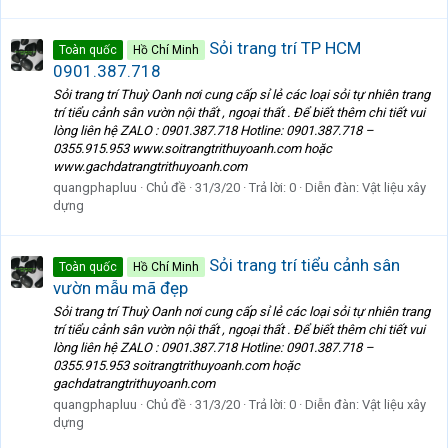
Sỏi trang trí TP HCM
Toàn quốc
Hồ Chí Minh
0901.387.718
Sỏi trang trí Thuỳ Oanh nơi cung cấp sỉ lẻ các loại sỏi tự nhiên trang
trí tiểu cảnh sân vườn nội thất , ngoại thất . Để biết thêm chi tiết vui
lòng liên hệ ZALO : 0901.387.718 Hotline: 0901.387.718 –
0355.915.953 www.soitrangtrithuyoanh.com hoặc
www.gachdatrangtrithuyoanh.com
quangphapluu
Chủ đề
31/3/20
Trả lời: 0
Diễn đàn:
Vật liệu xây
dựng
Sỏi trang trí tiểu cảnh sân
Toàn quốc
Hồ Chí Minh
vườn mẫu mã đẹp
Sỏi trang trí Thuỳ Oanh nơi cung cấp sỉ lẻ các loại sỏi tự nhiên trang
trí tiểu cảnh sân vườn nội thất , ngoại thất . Để biết thêm chi tiết vui
lòng liên hệ ZALO : 0901.387.718 Hotline: 0901.387.718 –
0355.915.953 soitrangtrithuyoanh.com hoặc
gachdatrangtrithuyoanh.com
quangphapluu
Chủ đề
31/3/20
Trả lời: 0
Diễn đàn:
Vật liệu xây
dựng