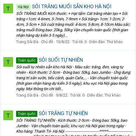
SỎI TRẮNG MUỐI SẴN KHO HÀ NỘI
Hà Nội
T
SỎI TRẮNG MUỐI Kích thước: + Hạt tấm: Cát trắng nhân tạo + Sỏi
trắng <1cm: 4-6mm, 5-7mm, 7-9mm + Sỏi trắng> 1cm: 1-2cm, 2-
4cm, 3-5cm + Sỏi cuội trắng muối: 4-6cm, 5-8cm, 8-10cm Màu sắc:
trắng muối Đóng bao: 20kg, 50kg Vận chuyển toàn quốc (thời gian
nhận hàng dự kiến 3-5 ngày)...
Trang Sỏi Đá
Chủ đề
10/8/22
Trả lời: 0
Diễn đàn:
Thứ khác
SỎI SUỐI TỰ NHIÊN
Toàn quốc
T
Sỏi suối tự nhiên sẵn kho Hà Nội - Màu sắc: trắng, đen, vàng tự
nhiên - Kích thước: 2-5cm - Đóng bao: 50kg, bao Jumbo - Ứng dụng:
trang trí sân vườn, tiểu cảnh, quán Cafe,... - Vận chuyển toàn quốc
(thời gian nhận hàng dự kiến 3-5 ngày), khu vực Hà Nội giao trong
ngày. Mọi thông tin chi tiết...
Trang Sỏi Đá
Chủ đề
9/8/22
Trả lời: 0
Diễn đàn:
Thứ khác
SỎI TRẮNG TỰ NHIÊN
Toàn quốc
T
SỎI TRẮNG TỰ NHIÊN - Kích thước: 2-5cm - Đóng bao: 50kg, bao
Jumbo - Vận chuyển toàn quốc, khu vực Hà Nội giao trong ngày -
Kho hàng: Thanh Trì- Hà Nội ----------------------------*****--------------------