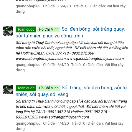
quangphapluu
Chủ đề
15/4/20
Trả lời: 0
Diễn đàn:
Vật liệu xây
dựng
Sỏi đen bóng, sỏi trắng quay,
Toàn quốc
Hồ Chí Minh
sỏi tự nhiên phục vụ công trình
Sỏi trang trí Thuỳ Oanh nơi cung cấp sỉ lẻ các loại sỏi trang trí tiểu
cảnh sân vườn nội thất, ngoại thất . Để biết thêm chi tiết vui lòng liên
hệ Hotline/ZALO : 0901.387.718 - 0932.272.366
www.soitrangtrithuyoanh.com www.gachdatrangtrithuyoanh.com
quangphapluu
Chủ đề
6/4/20
Trả lời: 0
Diễn đàn:
Vật liệu xây
dựng
Sỏi trắng, sỏi đen bóng, sỏi tự
Toàn quốc
Hồ Chí Minh
nhiên, sỏi quay, sỏi vàng
Sỏi trang trí Thuỳ Oanh nơi cung cấp sỉ lẻ các loại sỏi tự nhiên trang
trí tiểu cảnh sân vườn nội thất , ngoại thất . Để biết thêm chi tiết vui
lòng liên hệ ZALO : 0901.387.718 Hotline: 0901.387.718 –
0355.915.953 www.soitrangtrithuyoanh.com
quangphapluu
Chủ đề
4/4/20
Trả lời: 0
Diễn đàn:
Vật liệu xây
dựng