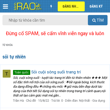
ĐĂNG NHẬP
ĐĂNG KÝ
TÌM
Đừng cố SPAM, sẽ cấm vĩnh viễn ngay và luôn
TỪ KHÓA
sỏi tự nhiên
Sỏi cuội sông suối trang trí
Toàn quốc
T
Sỏi, cuội sông suối - tuyệt tác trang trí đến từ thiên nhiên 🍀🍀🍀 Một
số đặc tính nổi trội của sỏi sông,suối : 🌟bề ngoài bóng, kích thước
đa dạng đồng đều 🌟chống rêu mốc 🌟giữ màu bền đẹp dưới tác
dụng của thời tiết Sử dụng sỏi tự nhiên trong trang trí cảnh quan,nội
thất sẽ tạo cảm giác mát mẻ,gần...
Trần Hà
Chủ đề
15/8/22
Trả lời: 0
Diễn đàn:
Nội thất - Gia dụng