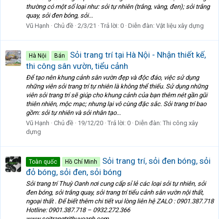
thường có một số loại như: sỏi tự nhiên (trắng, vàng, đen); sỏi trắng
quay, sỏi đen bóng, sỏi...
Vũ Hạnh
Chủ đề
2/3/21
Trả lời: 0
Diễn đàn:
Vật liệu xây dựng
Sỏi trang trí tại Hà Nội - Nhận thiết kế,
Hà Nội
Bán
thi công sân vườn, tiểu cảnh
Để tạo nên khung cảnh sân vườn đẹp và độc đáo, việc sử dụng
những viên sỏi trang trí tự nhiên là không thể thiếu. Sử dụng những
viên sỏi trang trí sẽ giúp cho khung cảnh của bạn thêm nét gần gũi
thiên nhiên, mộc mạc; nhưng lại vô cùng đặc sắc. Sỏi trang trí bao
gồm: sỏi tự nhiên và sỏi nhân tạo...
Vũ Hạnh
Chủ đề
19/12/20
Trả lời: 0
Diễn đàn:
Thi công xây
dựng
Sỏi trang trí, sỏi đen bóng, sỏi
Toàn quốc
Hồ Chí Minh
đỏ bóng, sỏi đen, sỏi bóng
Sỏi trang trí Thuỳ Oanh nơi cung cấp sỉ lẻ các loại sỏi tự nhiên, sỏi
đen bóng, sỏi trắng quay, sỏi trang trí tiểu cảnh sân vườn nội thất,
ngoại thất . Để biết thêm chi tiết vui lòng liên hệ ZALO : 0901.387.718
Hotline: 0901.387.718 – 0932.272.366
www.soitrangtrithuyoanh.com...