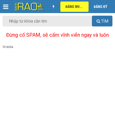
ĐĂNG NHẬP
ĐĂNG KÝ
TÌM
Đừng cố SPAM, sẽ cấm vĩnh viễn ngay và luôn
TỪ KHÓA