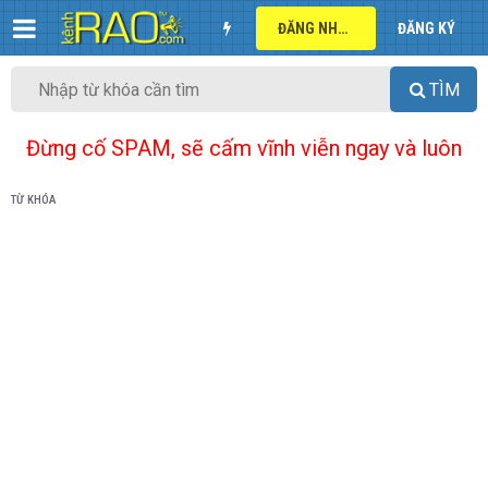
ĐĂNG NHẬP
ĐĂNG KÝ
TÌM
Đừng cố SPAM, sẽ cấm vĩnh viễn ngay và luôn
TỪ KHÓA