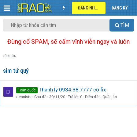
ĐĂNG NHẬP
ĐĂNG KÝ
TÌM
Đừng cố SPAM, sẽ cấm vĩnh viễn ngay và luôn
TỪ KHÓA
sim tứ quý
Thanh lý 0934.38.7777 có fix
Toàn quốc
D
dennistu
Chủ đề
30/11/20
Trả lời: 0
Diễn đàn:
Quần áo