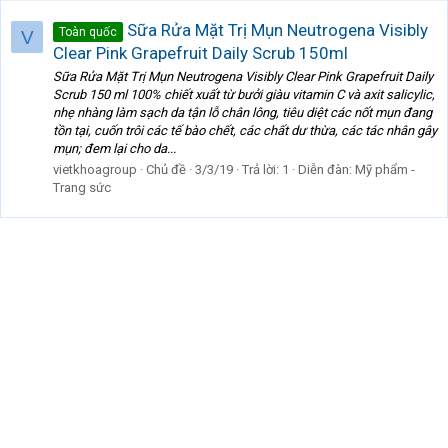
Sữa Rửa Mặt Trị Mụn Neutrogena Visibly
Toàn quốc
V
Clear Pink Grapefruit Daily Scrub 150ml
Sữa Rửa Mặt Trị Mụn Neutrogena Visibly Clear Pink Grapefruit Daily
Scrub 150 ml 100% chiết xuất từ bưởi giàu vitamin C và axit salicylic,
nhẹ nhàng làm sạch da tận lỗ chân lông, tiêu diệt các nốt mụn đang
tồn tại, cuốn trôi các tế bào chết, các chất dư thừa, các tác nhân gây
mụn; đem lại cho da...
vietkhoagroup
Chủ đề
3/3/19
Trả lời: 1
Diễn đàn:
Mỹ phẩm -
Trang sức