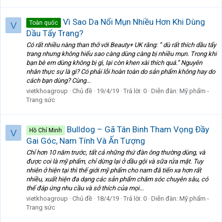
Vì Sao Da Nổi Mụn Nhiều Hơn Khi Dùng
Toàn quốc
V
Dầu Tẩy Trang?
Có rất nhiều nàng than thở với Beauty+ UK rằng: ” dù rất thích dầu tẩy
trang nhưng không hiểu sao càng dùng càng bị nhiều mụn. Trong khi
bạn bè em dùng không bị gì, lại còn khen xài thích quá.” Nguyên
nhân thực sự là gì? Có phải lỗi hoàn toàn do sản phẩm không hay do
cách bạn dùng? Cùng...
vietkhoagroup
Chủ đề
19/4/19
Trả lời: 0
Diễn đàn:
Mỹ phẩm -
Trang sức
Bulldog – Gã Tân Binh Tham Vọng Đầy
Hồ Chí Minh
V
Gai Góc, Nam Tính Và Ấn Tượng
Chỉ hơn 10 năm trước, tất cả những thứ đàn ông thường dùng, và
được coi là mỹ phẩm, chỉ dừng lại ở dầu gội và sữa rửa mặt. Tuy
nhiên ở hiện tại thì thế giới mỹ phẩm cho nam đã tiến xa hơn rất
nhiều, xuất hiện đa dạng các sản phẩm chăm sóc chuyên sâu, có
thể đáp ứng nhu cầu và sở thích của mọi...
vietkhoagroup
Chủ đề
18/4/19
Trả lời: 0
Diễn đàn:
Mỹ phẩm -
Trang sức