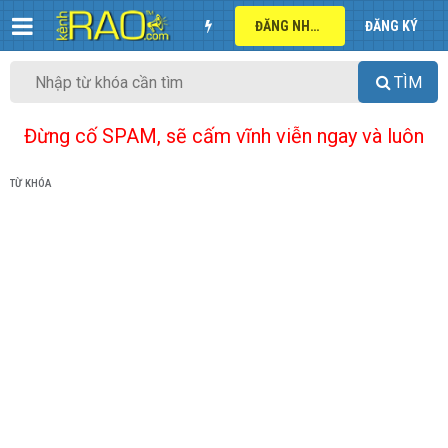
ĐĂNG NHẬP
ĐĂNG KÝ
TÌM
Đừng cố SPAM, sẽ cấm vĩnh viễn ngay và luôn
TỪ KHÓA