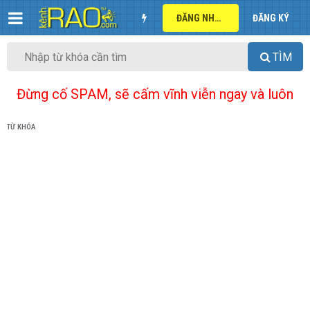
ĐĂNG NHẬP
ĐĂNG KÝ
TÌM
Đừng cố SPAM, sẽ cấm vĩnh viễn ngay và luôn
TỪ KHÓA