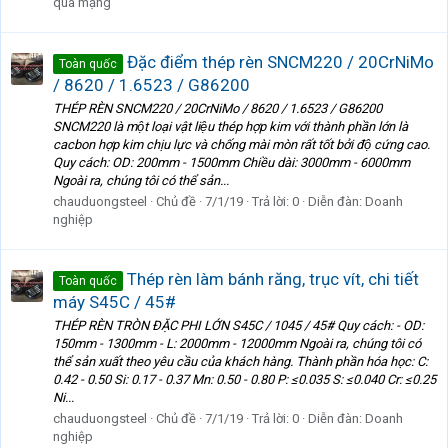
qua mạng
Đặc điểm thép rèn SNCM220 / 20CrNiMo
Toàn quốc
/ 8620 / 1.6523 / G86200
THÉP RÈN SNCM220 / 20CrNiMo / 8620 / 1.6523 / G86200
SNCM220 là một loại vật liệu thép hợp kim với thành phần lớn là
cacbon hợp kim chịu lực và chống mài mòn rất tốt bởi độ cứng cao.
Quy cách: OD: 200mm - 1500mm Chiều dài: 3000mm - 6000mm
Ngoài ra, chúng tôi có thể sản...
chauduongsteel
Chủ đề
7/1/19
Trả lời: 0
Diễn đàn:
Doanh
nghiệp
Thép rèn làm bánh răng, trục vít, chi tiết
Toàn quốc
máy S45C / 45#
THÉP RÈN TRÒN ĐẶC PHI LỚN S45C / 1045 / 45# Quy cách: - OD:
150mm - 1300mm - L: 2000mm - 12000mm Ngoài ra, chúng tôi có
thể sản xuất theo yêu cầu của khách hàng. Thành phần hóa học: C:
0.42 - 0.50 Si: 0.17 - 0.37 Mn: 0.50 - 0.80 P: ≤0.035 S: ≤0.040 Cr: ≤0.25
Ni...
chauduongsteel
Chủ đề
7/1/19
Trả lời: 0
Diễn đàn:
Doanh
nghiệp