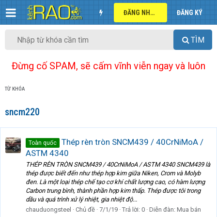
ĐĂNG NHẬP
ĐĂNG KÝ
TÌM
Đừng cố SPAM, sẽ cấm vĩnh viễn ngay và luôn
TỪ KHÓA
sncm220
Thép rèn tròn SNCM439 / 40CrNiMoA /
Toàn quốc
ASTM 4340
THÉP RÈN TRÒN SNCM439 / 40CrNiMoA / ASTM 4340 SNCM439 là
thép được biết đến như thép hợp kim giữa Niken, Crom và Molyb
đen. Là một loại thép chế tạo cơ khí chất lượng cao, có hàm lượng
Carbon trung bình, thành phần hợp kim thấp. Thép được tôi trong
dầu và quá trình xử lý nhiệt, gia nhiệt độ...
chauduongsteel
Chủ đề
7/1/19
Trả lời: 0
Diễn đàn:
Mua bán