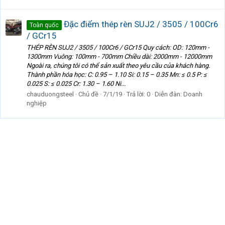
Đặc điểm thép rèn SUJ2 / 3505 / 100Cr6
Toàn quốc
/ GCr15
THÉP RÈN SUJ2 / 3505 / 100Cr6 / GCr15 Quy cách: OD: 120mm -
1300mm Vuông: 100mm - 700mm Chiều dài: 2000mm - 12000mm
Ngoài ra, chúng tôi có thể sản xuất theo yêu cầu của khách hàng.
Thành phần hóa học: C: 0.95 – 1.10 Si: 0.15 – 0.35 Mn: ≤ 0.5 P: ≤
0.025 S: ≤ 0.025 Cr: 1.30 – 1.60 Ni...
chauduongsteel
Chủ đề
7/1/19
Trả lời: 0
Diễn đàn:
Doanh
nghiệp