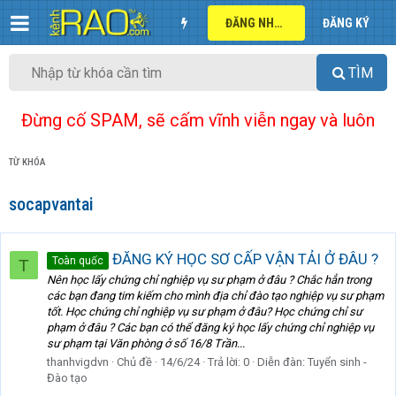
ĐĂNG NHẬP
ĐĂNG KÝ
TÌM
Đừng cố SPAM, sẽ cấm vĩnh viễn ngay và luôn
TỪ KHÓA
socapvantai
ĐĂNG KÝ HỌC SƠ CẤP VẬN TẢI Ở ĐÂU ?
Toàn quốc
T
Nên học lấy chứng chỉ nghiệp vụ sư phạm ở đâu ? Chắc hẳn trong
các bạn đang tim kiếm cho mình địa chỉ đào tạo nghiệp vụ sư phạm
tốt. Học chứng chỉ nghiệp vụ sư phạm ở đâu? Học chứng chỉ sư
phạm ở đâu ? Các bạn có thể đăng ký học lấy chứng chỉ nghiệp vụ
sư phạm tại Văn phòng ở số 16/8 Trần...
thanhvigdvn
Chủ đề
14/6/24
Trả lời: 0
Diễn đàn:
Tuyển sinh -
Đào tạo