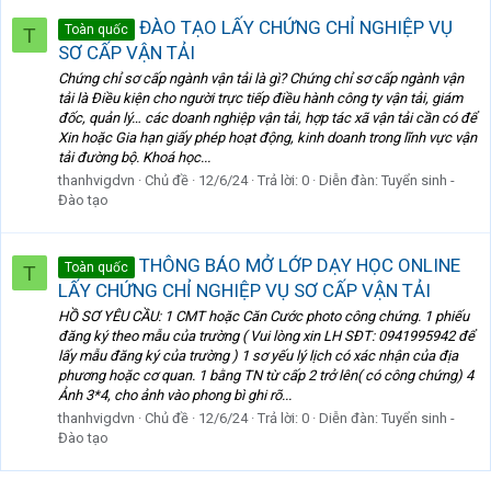
ĐÀO TẠO LẤY CHỨNG CHỈ NGHIỆP VỤ
Toàn quốc
T
SƠ CẤP VẬN TẢI
Chứng chỉ sơ cấp ngành vận tải là gì? Chứng chỉ sơ cấp ngành vận
tải là Điều kiện cho người trực tiếp điều hành công ty vận tải, giám
đốc, quản lý… các doanh nghiệp vận tải, hợp tác xã vận tải cần có để
Xin hoặc Gia hạn giấy phép hoạt động, kinh doanh trong lĩnh vực vận
tải đường bộ. Khoá học...
thanhvigdvn
Chủ đề
12/6/24
Trả lời: 0
Diễn đàn:
Tuyển sinh -
Đào tạo
THÔNG BÁO MỞ LỚP DẠY HỌC ONLINE
Toàn quốc
T
LẤY CHỨNG CHỈ NGHIỆP VỤ SƠ CẤP VẬN TẢI
HỒ SƠ YÊU CẦU: 1 CMT hoặc Căn Cước photo công chứng. 1 phiếu
đăng ký theo mẫu của trường ( Vui lòng xin LH SĐT: 0941995942 để
lấy mẫu đăng ký của trường ) 1 sơ yếu lý lịch có xác nhận của địa
phương hoặc cơ quan. 1 bằng TN từ cấp 2 trở lên( có công chứng) 4
Ảnh 3*4, cho ảnh vào phong bì ghi rõ...
thanhvigdvn
Chủ đề
12/6/24
Trả lời: 0
Diễn đàn:
Tuyển sinh -
Đào tạo