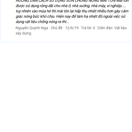
HƯỚNG DẪN CÁCH SỬ DỤNG SƠN CHỐNG NÓNG MÁI TÔN Mái tôn
được sử dụng rộng dãi cho nhà ở, nhà xưởng, nhà máy, xí nghiệp.....
tuy nhiên vào mùa hè thì mái tôn lại hấp thụ nhiệt nhiều hơn gây cảm
giác nóng bức khó chịu. Hiện nay để làm hạ nhiệt độ ngoài việc sử
dụng vật liệu chống nóng ra thì...
Nguyễn Quỳnh Nga
Chủ đề
12/6/19
Trả lời: 0
Diễn đàn:
Vật liệu
xây dựng