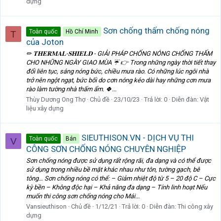
dựng
Sơn chống thấm chống nóng
Toàn quốc
Hồ Chí Minh
T
của Joton
✏ 𝐓𝐇𝐄𝐑𝐌𝐀𝐋-𝐒𝐇𝐈𝐄𝐋𝐃 - GIẢI PHÁP CHỐNG NÓNG CHỐNG THẤM
CHO NHỮNG NGÀY GIAO MÙA ☔ 👉 Trong những ngày thời tiết thay
đổi liên tục, sáng nóng bức, chiều mưa rào. Có những lúc ngôi nhà
trở nên ngột ngạt, bức bối do cơn nóng kéo dài hay những cơn mưa
rào làm tường nhà thấm ẩm. 🍀...
Thùy Dương Ong Thợ
Chủ đề
23/10/23
Trả lời: 0
Diễn đàn:
Vật
liệu xây dựng
SIEUTHISON.VN - DỊCH VỤ THI
Toàn quốc
Bán
V
CÔNG SƠN CHỐNG NÓNG CHUYÊN NGHIỆP
Sơn chống nóng được sử dụng rất rộng rãi, đa dạng và có thể được
sử dụng trong nhiều bề mặt khác nhau như tôn, tường gạch, bê
tông… Sơn chống nóng có thể: – Giảm nhiệt độ từ 5 – 20 độ C – Cực
kỳ bền – Không độc hại – Khả năng đa dạng – Tính linh hoạt Nếu
muốn thi công sơn chống nóng cho Mái...
Vansieuthison
Chủ đề
1/12/21
Trả lời: 0
Diễn đàn:
Thi công xây
dựng