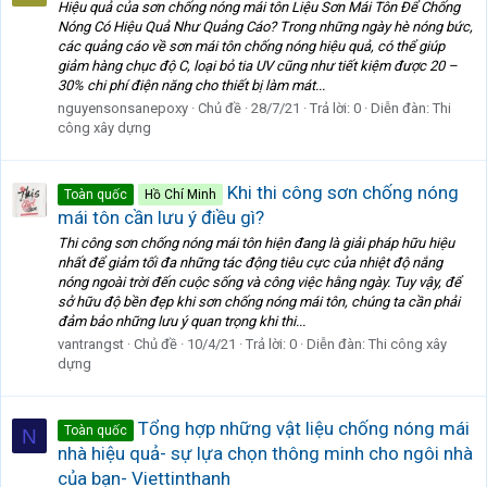
Hiệu quả của sơn chống nóng mái tôn Liệu Sơn Mái Tôn Để Chống
Nóng Có Hiệu Quả Như Quảng Cáo? Trong những ngày hè nóng bức,
các quảng cáo về sơn mái tôn chống nóng hiệu quả, có thể giúp
giảm hàng chục độ C, loại bỏ tia UV cũng như tiết kiệm được 20 –
30% chi phí điện năng cho thiết bị làm mát...
nguyensonsanepoxy
Chủ đề
28/7/21
Trả lời: 0
Diễn đàn:
Thi
công xây dựng
Khi thi công sơn chống nóng
Toàn quốc
Hồ Chí Minh
mái tôn cần lưu ý điều gì?
Thi công sơn chống nóng mái tôn hiện đang là giải pháp hữu hiệu
nhất để giảm tối đa những tác động tiêu cực của nhiệt độ nắng
nóng ngoài trời đến cuộc sống và công việc hằng ngày. Tuy vậy, để
sở hữu độ bền đẹp khi sơn chống nóng mái tôn, chúng ta cần phải
đảm bảo những lưu ý quan trọng khi thi...
vantrangst
Chủ đề
10/4/21
Trả lời: 0
Diễn đàn:
Thi công xây
dựng
Tổng hợp những vật liệu chống nóng mái
Toàn quốc
N
nhà hiệu quả- sự lựa chọn thông minh cho ngôi nhà
của bạn- Viettinthanh