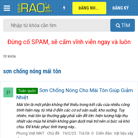
ĐĂNG NHẬP
ĐĂNG KÝ
TÌM
Đừng cố SPAM, sẽ cấm vĩnh viễn ngay và luôn
TỪ KHÓA
sơn chống nóng mái tôn
Sơn Chống Nóng Cho Mái Tôn Giúp Giảm
Toàn quốc
P
Nhiệt
Mái tôn là một phần không thể thiếu trong kết cấu của nhiều công
trình hiện nay, từ nhà ở đến các cơ sở sản xuất, kho xưởng. Tuy
nhiên, mái tôn lại thường gặp phải vấn đề lớn: hiện tượng hấp thụ
nhiệt vào mùa hè khiến không gian dưới mái trở nên oi bức và khó
chịu. Để khắc phục tình trạng này...
Phong Việt MKT
Chủ đề
19/2/25
Trả lời: 0
Diễn đàn:
Vật liệu xây