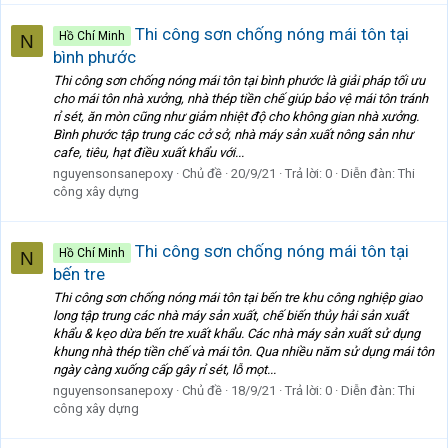
Thi công sơn chống nóng mái tôn tại
Hồ Chí Minh
N
bình phước
Thi công sơn chống nóng mái tôn tại bình phước là giải pháp tối ưu
cho mái tôn nhà xưởng, nhà thép tiền chế giúp bảo vệ mái tôn tránh
rỉ sét, ăn mòn cũng như giảm nhiệt độ cho không gian nhà xưởng.
Bình phước tập trung các cở sở, nhà máy sản xuất nông sản như
cafe, tiêu, hạt điều xuất khẩu với...
nguyensonsanepoxy
Chủ đề
20/9/21
Trả lời: 0
Diễn đàn:
Thi
công xây dựng
Thi công sơn chống nóng mái tôn tại
Hồ Chí Minh
N
bến tre
Thi công sơn chống nóng mái tôn tại bến tre khu công nghiệp giao
long tập trung các nhà máy sản xuất, chế biến thủy hải sản xuất
khẩu & kẹo dừa bến tre xuất khẩu. Các nhà máy sản xuất sử dụng
khung nhà thép tiền chế và mái tôn. Qua nhiều năm sử dụng mái tôn
ngày càng xuống cấp gây rỉ sét, lỗ mọt...
nguyensonsanepoxy
Chủ đề
18/9/21
Trả lời: 0
Diễn đàn:
Thi
công xây dựng