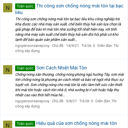
Thi công sơn chống nóng mái tôn tại bạc
Toàn quốc
N
liêu
Thi công sơn chống nóng mái tôn tại bạc liêu khu công nghiệp trà
kha được các nhà máy sản xuất, chế biến thủy hải sản lựa chọn là
giải pháp để bảo trì mái tôn nhà xưởng tốt nhất hiện nay, với tính
năng nhà máy sản xuất chế biến thủy hải sản đòi hỏi phải có kho
lạnh để bảo quản sản phầm sản xuất...
nguyensonsanepoxy
Chủ đề
14/9/21
Trả lời: 0
Diễn đàn:
Thi
công xây dựng
Sơn Cách Nhiệt Mái Tôn
Toàn quốc
N
Chống nóng sân thượng, chống nóng phòng ngủ hướng Tây, sơn mái
tôn chống nóng là phương án cách nhiệt và bảo vệ ngôi nhà thực sự
tuyệt vời. Sơn chống nóng cho mái tôn là việc làm hết sức cần thiết
khi mái tôn hoặc vách tôn nhà ở, nhà xưởng bị rỉ sét hoặc hấp thụ
nhiệt cao vào thời tiết mùa hè...
nguyensonsanepoxy
Chủ đề
5/8/21
Trả lời: 0
Diễn đàn:
Thi
công xây dựng
Hiệu quả của sơn chống nóng mái tôn
Toàn quốc
N