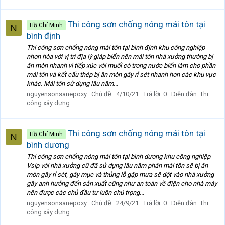
Thi công sơn chống nóng mái tôn tại
Hồ Chí Minh
N
bình định
Thi công sơn chống nóng mái tôn tại bình định khu công nghiệp
nhơn hòa với vị trí địa lý giáp biển nên mái tôn nhà xưởng thường bị
ăn mòn nhanh vì tiếp xúc với muối có trong nước biển làm cho phần
mái tôn và kết cấu thép bị ăn mòn gây rỉ sét nhanh hơn các khu vực
khác. Mái tôn sử dụng lâu năm...
nguyensonsanepoxy
Chủ đề
4/10/21
Trả lời: 0
Diễn đàn:
Thi
công xây dựng
Thi công sơn chống nóng mái tôn tại
Hồ Chí Minh
N
bình dương
Thi công sơn chống nóng mái tôn tại bình dương khu công nghiệp
Vsip với nhà xưởng cũ đã sử dụng lâu năm phân mái tôn sẽ bị ăn
mòn gây rỉ sét, gây mục và thủng lỗ gặp mưa sẽ dột vào nhà xưởng
gây anh hưởng đến sản xuất cũng như an toàn về điện cho nhà máy
nên được các chủ đầu tư luôn chú trọng...
nguyensonsanepoxy
Chủ đề
24/9/21
Trả lời: 0
Diễn đàn:
Thi
công xây dựng