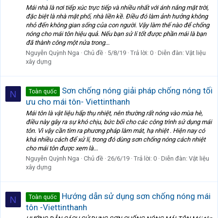
Mái nhà là nơi tiếp xúc trực tiếp và nhiều nhất với ánh nắng mặt trời,
đặc biệt là nhà mặt phố, nhà liền kề. Điều đó làm ảnh hưởng không
nhỏ đến không gian sống của con người. Vậy làm thế nào để chống
nóng cho mái tôn hiệu quả. Nếu bạn sử lí tốt được phần mái là bạn
đã thành công một nửa trong...
Nguyễn Quỳnh Nga
Chủ đề
5/8/19
Trả lời: 0
Diễn đàn:
Vật liệu
xây dựng
Sơn chống nóng giải pháp chống nóng tối
Toàn quốc
N
ưu cho mái tôn- Viettinthanh
Mái tôn là vật liệu hấp thụ nhiệt, nên thường rất nóng vào mùa hè,
điều này gây ra sự khó chịu, bức bối cho các công trình sử dụng mái
tôn. Vì vậy cần tìm ra phương pháp làm mát, hạ nhiệt . Hiện nay có
khá nhiều cách để xử lí, trong đó dùng sơn chống nóng cách nhiệt
cho mái tôn được xem là...
Nguyễn Quỳnh Nga
Chủ đề
26/6/19
Trả lời: 0
Diễn đàn:
Vật liệu
xây dựng
Hướng dẫn sử dụng sơn chống nóng mái
Toàn quốc
N
tôn -Viettinthanh