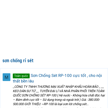
sơn chống rỉ sét
Sơn Chống Sét RP-100 cực tốt , cho nội
Toàn quốc
M
thất bền lâu
_CÔNG TY TNHH THƯƠNG MẠI XUẤT NHẬP KHẨU HOÀN BẢO _ __
KEO DÁN SƯ TỬ __ TUYỂN ĐẠI LÍ VÀ NHÀ PHÂN PHỐI TRÊN TOÀN
QUỐC SƠN CHỐNG SÉT RP-100 ( Hệ nước - Không hóa chất độc hại
– Bám dính cực tốt – Sử dụng trong và ngoài trời ) Giá : 380.000-
500.000 GIỚI THIỆU: ~RP-100 là loại sơn lót chống sét...