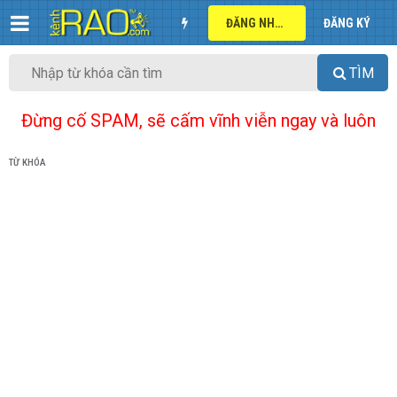
ĐĂNG NHẬP
ĐĂNG KÝ
TÌM
Đừng cố SPAM, sẽ cấm vĩnh viễn ngay và luôn
TỪ KHÓA