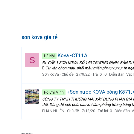
sơn kova giá rẻ
Kova -CT11A
Hà Nội
S
ĐL CẤP 1 SƠN KOVA_SỐ 140 TRƯƠNG ĐỊNH. BÁN DUY NH
 Tư vẫn chọn màu, phối màu miễn phí 👉👉👉 Ib ngay đ
Sơn KoVa
Chủ đề
27/9/22
Trả lời: 0
Diễn đàn:
Vật 
+Sơn nước KOVA bóng K871, C
Hồ Chí Minh
CÔNG TY TNHH THƯƠNG MẠI XÂY DỰNG PHAN GIA PHÚC chuy
đới. Dùng để sơn phủ, sau khi làm phẳng tường bằng Ma
PHAN NHIÊN
Chủ đề
7/12/20
Trả lời: 0
Diễn đàn:
V