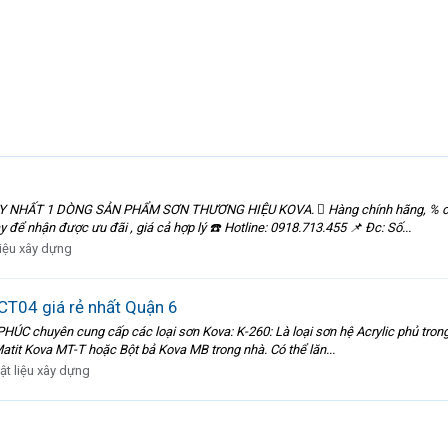
ẤT 1 DÒNG SẢN PHẨM SƠN THƯƠNG HIỆU KOVA.  Hàng chính hãng, % cao, sai
ể nhận được ưu đãi , giá cả hợp lý ☎️ Hotline: 0918.713.455 📌 Đc: Số...
liệu xây dựng
T04 giá rẻ nhất Quận 6
ên cung cấp các loại sơn Kova: K-260: Là loại sơn hệ Acrylic phủ trong nhà,
tit Kova MT-T hoặc Bột bả Kova MB trong nhà. Có thể lăn...
ật liệu xây dựng