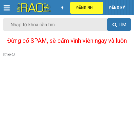
ĐĂNG NHẬP
ĐĂNG KÝ
TÌM
Đừng cố SPAM, sẽ cấm vĩnh viễn ngay và luôn
TỪ KHÓA