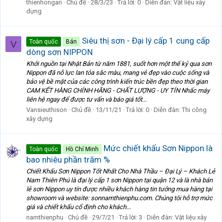
thienhongan
Chủ đề
28/3/23
Trả lời: 0
Diễn đàn:
Vật liệu xây
dựng
Siêu thị sơn - Đại lý cấp 1 cung cấp
Toàn quốc
Bán
V
dòng sơn NIPPON
Khởi nguồn tại Nhật Bản từ năm 1881, suốt hơn một thế kỷ qua sơn
Nippon đã nỗ lực lan tỏa sắc màu, mang vẻ đẹp vào cuộc sống và
bảo vệ bề mặt của các công trình kiến trúc bền đẹp theo thời gian
CAM KẾT HÀNG CHÍNH HÃNG - CHẤT LƯỢNG - UY TÍN Nhấc máy
liên hệ ngay để được tư vấn và báo giá tốt...
Vansieuthison
Chủ đề
13/11/21
Trả lời: 0
Diễn đàn:
Thi công
xây dựng
Mức chiết khấu Sơn Nippon là
Toàn quốc
Hồ Chí Minh
bao nhiêu phần trăm %
Chiết Khấu Sơn Nippon Tốt Nhất Cho Nhà Thầu – Đại Lý – Khách Lẻ
Nam Thiên Phú là đại lý cấp 1 sơn Nippon tại quận 12 và là nhà bán
lẻ sơn Nippon uy tín được nhiều khách hàng tin tưởng mua hàng tại
showroom và website: sonnamthienphu.com. Chúng tôi hỗ trợ mức
giá và chiết khấu cố định cho khách...
namthienphu
Chủ đề
29/7/21
Trả lời: 3
Diễn đàn:
Vật liệu xây