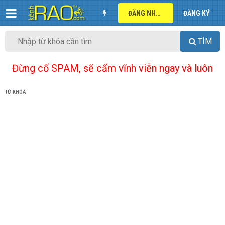
ĐĂNG NHẬP
ĐĂNG KÝ
TÌM
Đừng cố SPAM, sẽ cấm vĩnh viễn ngay và luôn
TỪ KHÓA