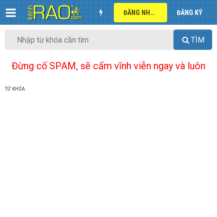
ĐĂNG NHẬP
ĐĂNG KÝ
TÌM
Đừng cố SPAM, sẽ cấm vĩnh viễn ngay và luôn
TỪ KHÓA