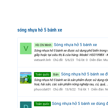
sóng nhựa hở 5 bánh xe
Sóng nhựa hở 5 bánh xe
Hồ Chí Minh
V
Sóng nhựa hở 5 bánh xe được sử dụng phổ biến trong 
giầy hoặc tại siêu thị & cửa hàng. Model: HS0199BX -
vietxanh.linh
Chủ đề
5/6/23
Trả lời: 0
Diễn đàn:
Mu
Sóng nhựa hở 5 bánh xe đự
Toàn quốc
Bán
Sóng nhựa hở 5 bánh xe là sản phẩm được sử dụng rộng
hoá, hải sản, các sản phẩm nông nghiệp rau, củ, quả, 
phuocdat01
Chủ đề
13/9/22
Trả lời: 1
Diễn đàn:
Nộ
Sóng nhựa hở 5 bánh xe dùng 
Toàn quốc
D