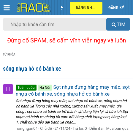
ĐĂNG NHẬP
ĐĂNG KÝ
TÌM
Đừng cố SPAM, sẽ cấm vĩnh viễn ngay và luôn
TỪ KHÓA
sóng nhựa hở có bánh xe
Sọt nhựa đựng hàng may mặc, sọt
Toàn quốc
Hà Nội
H
nhựa có bánh xe, sóng nhựa hở có bánh xe
Sọt nhựa đựng hàng may mặc, sọt nhựa có bánh xe, sóng nhựa hở
có bánh xe Trong các nhà xưởng, xưởng sản xuất, may mặc, gia
công , sọt nhựa có bánh xe trở thành vật dụng tiện lợi và hữu ích Sọt
nhựa có bánh xe chúng tôi cam kết hàng chất lượng cao, hàng loại
1, chất nhựa dẻo dai Bánh xe chắc...
hongngan04
Chủ đề
21/11/24
Trả lời: 0
Diễn đàn:
Mua bán qua