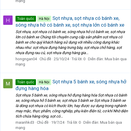
mạng
Sọt nhựa, sọt nhựa có bánh xe,
Toàn quốc
Hà Nội
H
sóng nhựa hở có bánh xe, sọt nhựa lớn có bánh xe
Sọt nhựa, sọt nhựa có bánh xe, sóng nhựa hở có bánh xe, sọt nhựa
lớn có bánh xe Chúng tôi chuyên cung cấp sản phẩm sọt nhựa có
bánh xe cho quý khách hàng sử dụng với nhiều công dụng khác
nhau như: sọt nhựa đựng hàng trưng bày, sọt nhựa chở hàng, sọt
nhựa đựng rau củ, sọt nhựa đựng hàng gia...
hongngan04
Chủ đề
25/10/24
Trả lời: 0
Diễn đàn:
Mua bán qua
mạng
Sọt nhựa 5 bánh xe, sóng nhựa hở
Toàn quốc
Hà Nội
đựng hàng hóa
Sọt nhựa 5 bánh xe, sóng nhựa hở đựng hàng hóa Sọt nhựa có bánh
xe, sóng nhựa hở 5 bánh xe, sọt nhựa 5 bánh xe Sọt nhựa 5 bánh xe
là dòng sọt nhựa có kích thước lớn, hay được sự dụng trong nghành
may mặc, thực phẩm, công nghiệp, phụ kiện điện tử, cơ khí Nhờ diện
tích chứa hàng rộng, sọt có...
maianhkd3
Chủ đề
19/7/24
Trả lời: 0
Diễn đàn:
Mua bán qua
mạng