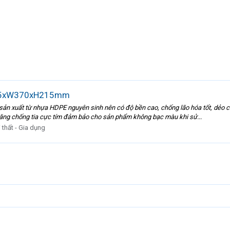
525xW370xH215mm
ất từ nhựa HDPE nguyên sinh nên có độ bền cao, chống lão hóa tốt, dẻo có đ
ng chống tia cực tím đảm bảo cho sản phẩm không bạc màu khi sử...
 thất - Gia dụng