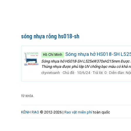
sóng nhựa rỗng hs018-sh
Sóng nhựa hở HS018-SH L
Hồ Chí Minh
Sóng nhựa hở HS018-SH L525xW370xH215mm Được sản xu
Thùng nhựa được phủ lớp UV chống bạc màu có khả nă
ctyvietxanh
Chủ đề
10/6/24
Trả lời: 0
Diễn đàn:
Nội
TỪ KHÓA
KÊNH RAO
© 2012-2026 |
Rao vặt miễn phí
toàn quốc