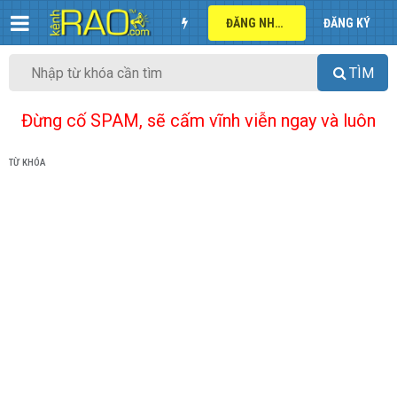
ĐĂNG NHẬP
ĐĂNG KÝ
TÌM
Đừng cố SPAM, sẽ cấm vĩnh viễn ngay và luôn
TỪ KHÓA