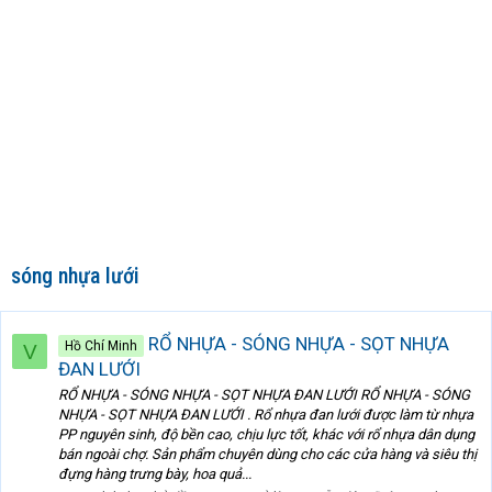
sóng nhựa lưới
RỔ NHỰA - SÓNG NHỰA - SỌT NHỰA
Hồ Chí Minh
V
ĐAN LƯỚI
RỔ NHỰA - SÓNG NHỰA - SỌT NHỰA ĐAN LƯỚI RỔ NHỰA - SÓNG
NHỰA - SỌT NHỰA ĐAN LƯỚI . Rổ nhựa đan lưới được làm từ nhựa
PP nguyên sinh, độ bền cao, chịu lực tốt, khác với rổ nhựa dân dụng
bán ngoài chợ. Sản phẩm chuyên dùng cho các cửa hàng và siêu thị
đựng hàng trưng bày, hoa quả...