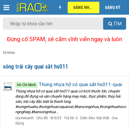
ĐĂNG NHẬP
ĐĂNG KÝ
TÌM
Đừng cố SPAM, sẽ cấm vĩnh viễn ngay và luôn
TỪ KHÓA
sóng trái cây quai săt hs011
Thùng nhựa hở có quai sắt hs011-quai
Hồ Chí Minh
Thùng nhựa hở có quai sắt hs011-quai có kích thước lớn, chuyên
dùng để đựng và vận chuyển hàng may mặc, thực phẩm, thủy hải
sản, trái cây đặc biệt là thanh long.
#songnhuaho,#songnhuacoquaisat,#bansongnhua,#songnhuahoco
ngnghiep,#bansongnhua...
ctyvietxanh
Chủ đề
8/9/23
Trả lời: 0
Diễn đàn:
Nội thất - Gia
dụng