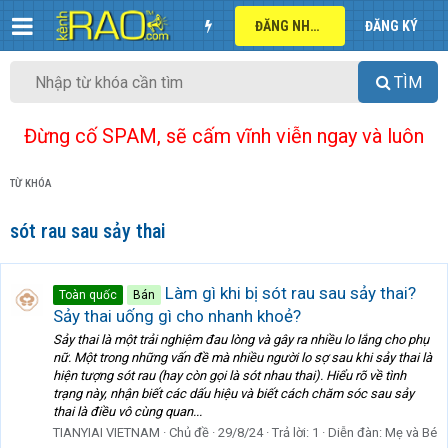
ĐĂNG NHẬP
ĐĂNG KÝ
TÌM
Đừng cố SPAM, sẽ cấm vĩnh viễn ngay và luôn
TỪ KHÓA
sót rau sau sảy thai
Làm gì khi bị sót rau sau sảy thai?
Toàn quốc
Bán
Sảy thai uống gì cho nhanh khoẻ?
Sảy thai là một trải nghiệm đau lòng và gây ra nhiều lo lắng cho phụ
nữ. Một trong những vấn đề mà nhiều người lo sợ sau khi sảy thai là
hiện tượng sót rau (hay còn gọi là sót nhau thai). Hiểu rõ về tình
trạng này, nhận biết các dấu hiệu và biết cách chăm sóc sau sảy
thai là điều vô cùng quan...
TIANYIAI VIETNAM
Chủ đề
29/8/24
Trả lời: 1
Diễn đàn:
Mẹ và Bé