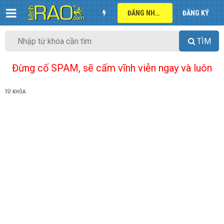
ĐĂNG NHẬP
ĐĂNG KÝ
TÌM
Đừng cố SPAM, sẽ cấm vĩnh viễn ngay và luôn
TỪ KHÓA