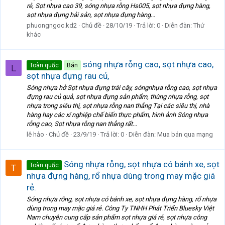
rẻ, Sọt nhựa cao 39, sóng nhựa rỗng Hs005, sọt nhựa đựng hàng,
sọt nhựa đựng hải sản, sọt nhựa đựng hàng...
phuongngoc.kd2
Chủ đề
28/10/19
Trả lời: 0
Diễn đàn:
Thứ
khác
sóng nhựa rỗng cao, sọt nhựa cao,
Toàn quốc
Bán
L
sọt nhựa đựng rau củ,
Sóng nhựa hở Sọt nhựa đựng trái cây, sóngnhựa rỗng cao, sọt nhựa
đựng rau củ quả, sọt nhựa đựng sản phẩm, thùng nhựa rỗng, sọt
nhựa trong siêu thị, sọt nhựa rỗng nan thẳng Tại các siêu thị, nhà
hàng hay các xí nghiệp chế biến thực phẩm, hình ảnh Sóng nhựa
rỗng cao, Sọt nhựa rỗng nan thẳng rất...
lê hảo
Chủ đề
23/9/19
Trả lời: 0
Diễn đàn:
Mua bán qua mạng
Sóng nhựa rỗng, sọt nhựa có bánh xe, sọt
Toàn quốc
nhựa đựng hàng, rổ nhựa dùng trong may mặc giá
rẻ.
Sóng nhựa rỗng, sọt nhựa có bánh xe, sọt nhựa đựng hàng, rổ nhựa
dùng trong may mặc giá rẻ. Công Ty TNHH Phát Triển Bluesky Việt
Nam chuyên cung cấp sản phẩm sọt nhựa giá rẻ, sọt nhựa công