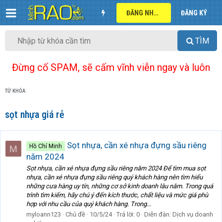
ĐĂNG NHẬP
ĐĂNG KÝ
TÌM
Đừng cố SPAM, sẽ cấm vĩnh viễn ngay và luôn
TỪ KHÓA
sọt nhựa giá rẻ
Sọt nhựa, cần xé nhựa đựng sầu riêng
Hồ Chí Minh
M
năm 2024
Sọt nhựa, cần xé nhựa đựng sầu riêng năm 2024 Để tìm mua sọt
nhựa, cần xé nhựa đựng sầu riêng quý khách hàng nên tìm hiểu
những cưa hàng uy tín, những cơ sở kinh doanh lâu năm. Trong quá
trình tìm kiếm, hãy chú ý đến kích thước, chất liệu và mức giá phù
hợp với nhu cầu của quý khách hàng. Trong...
myloann123
Chủ đề
10/5/24
Trả lời: 0
Diễn đàn:
Dịch vụ doanh