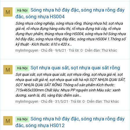
Sóng nhựa hở đáy đặc, sóng nhựa rỗng đáy
Hà Nội
M
đăc, sóng nhựa HS004
Sóng nhựa công nghiệp, sóng nhựa rỗng, thùng nhựa hở, sọt nhựa
giá rẻ, rổ nhựa đựng hàng siêu thị, rổ nhựa đựng trái cây, rổ nhựa
đựng thực phẩm, thùng nhựa rỗng HS004, sóng nhựa hở Sóng nhựa
hở đáy đặc, sóng nhựa rỗng đáy đăc, sóng nhựa HS004 1.Thông số
kỹ thuật - Kích thước: 610 x 420 x...
mylinhnguyen
Chủ đề
9/6/21
Trả lời: 0
Diễn đàn:
Thứ khác
Sọt nhựa quai sắt, sọt nhựa quai sắt rỗng
Hà Nội
M
Sọt quai sắt, sọt nhựa quai sắt, sọt nhựa rỗng, sọt nhựa giá rẻ, sọt
nhựa quai sắt giá rẻ, sọt nhựa quai sắt hà nội SỌT NHỰA QUAI SẮT,
SỌT NHỰA QUAI SẮT RỖNG Thông số sản phẩm Kích thước:
715x465x330mm Chất liệu: Nhựa PP nguyên sinh Màu sắc: xanh
dương, xanh lá, đỏ, vàng Đặc điểm sản...
mylinhnguyen
Chủ đề
31/5/21
Trả lời: 0
Diễn đàn:
Thứ khác
Sóng nhựa hở đáy đặc, sóng nhựa rỗng đáy
Hà Nội
M
đăc, sóng nhựa HS012