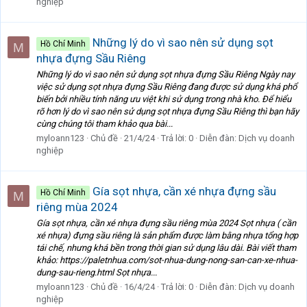
nghiệp
Những lý do vì sao nên sử dụng sọt
Hồ Chí Minh
M
nhựa đựng Sầu Riêng
Những lý do vì sao nên sử dụng sọt nhựa đựng Sầu Riêng Ngày nay
việc sử dụng sọt nhựa đựng Sầu Riêng đang được sử dụng khá phổ
biến bởi nhiều tính năng ưu việt khi sử dụng trong nhà kho. Để hiểu
rõ hơn lý do vì sao nên sử dụng sọt nhựa đựng Sầu Riêng thì bạn hãy
cùng chúng tôi tham khảo qua bài...
myloann123
Chủ đề
21/4/24
Trả lời: 0
Diễn đàn:
Dịch vụ doanh
nghiệp
Gía sọt nhựa, cần xé nhựa đựng sầu
Hồ Chí Minh
M
riêng mùa 2024
Gía sọt nhựa, cần xé nhựa đựng sầu riêng mùa 2024 Sọt nhựa ( cần
xé nhựa) đựng sầu riêng là sản phẩm được làm bằng nhựa tổng hợp
tái chế, nhưng khá bền trong thời gian sử dụng lâu dài. Bài viết tham
khảo: https://paletnhua.com/sot-nhua-dung-nong-san-can-xe-nhua-
dung-sau-rieng.html Sọt nhựa...
myloann123
Chủ đề
16/4/24
Trả lời: 0
Diễn đàn:
Dịch vụ doanh
nghiệp