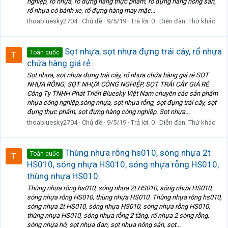
nghiệp, rổ nhựa, rổ đựng hàng thực phẩm, rổ đựng hàng nông sản,
rổ nhựa có bánh xe, rổ đựng hàng may mặc...
thoabluesky2704
Chủ đề
9/5/19
Trả lời: 0
Diễn đàn:
Thứ khác
Sọt nhựa, sọt nhựa đựng trái cây, rổ nhựa
Toàn quốc
chứa hàng giá rẻ
Sọt nhựa, sọt nhựa đựng trái cây, rổ nhựa chứa hàng giá rẻ SỌT
NHỰA RỖNG, SỌT NHỰA CÔNG NGHIỆP, SỌT TRÁI CÂY GIÁ RẺ
Công Ty TNHH Phát Triển Bluesky Việt Nam chuyên các sản phẩm
nhựa công nghiệp,sóng nhựa, sọt nhựa rỗng, sọt đựng trái cây, sọt
đựng thực phẩm, sọt đựng hàng công nghiệp. Sọt nhựa...
thoabluesky2704
Chủ đề
9/5/19
Trả lời: 0
Diễn đàn:
Thứ khác
Thùng nhựa rỗng hs010, sóng nhựa 2t
Toàn quốc
HS010, sóng nhựa HS010, sóng nhựa rỗng HS010,
thùng nhựa HS010.
Thùng nhựa rỗng hs010, sóng nhựa 2t HS010, sóng nhựa HS010,
sóng nhựa rỗng HS010, thùng nhựa HS010. Thùng nhựa rỗng hs010,
sóng nhựa 2t HS010, sóng nhựa HS010, sóng nhựa rỗng HS010,
thùng nhựa HS010, sóng nhựa rỗng 2 tầng, rổ nhựa 2 sóng rỗng,
sóng nhựa hở, sọt nhựa đan, sọt nhựa nông sản, sọt...