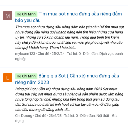
Tìm mua sọt nhựa đựng sầu riêng đảm
Hồ Chí Minh
M
bảo yêu cầu
Tìm mua sọt nhựa đựng sầu riêng đảm bảo yêu cầu Để tìm mua sọt
nhựa đựng sầu riêng quý khách hàng nên tìm hiểu những cưa hàng
uy tín, những cơ sở kinh doanh lâu năm. Trong quá trình tìm kiếm,
hãy chú ý đến kích thước, chất liệu và mức giá phù hợp với nhu cầu
của quý khách hàng. Tham khảo bài...
myloann123
Chủ đề
25/2/24
Trả lời: 0
Diễn đàn:
Dịch vụ doanh
nghiệp
Bảng giá Sọt ( Cần xé) nhựa đựng sầu
Hồ Chí Minh
riêng năm 2023
Bảng giá Sọt ( Cần xé) nhựa đựng sầu riêng năm 2023 Sọt nhựa
đựng trái cây, sọt nhựa đựng sầu riêng là sản phẩm được làm bằng
nhựa tổng hợp tái chế, nhưng khá bền trong thời gian sử dụng lâu
dài. Sọt nhựa có thiết kế linh hoạt với hai tay cầm ở mỗi đầu, giúp
các tiểu thương dễ dàng xách, di...
Chí Dương
Chủ đề
23/6/23
Trả lời: 0
Diễn đàn:
Nội thất - Gia
dụng