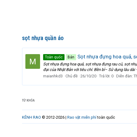
sọt nhựa quần áo
Sọt nhựa đựng hoa quả, sọ
Toàn quốc
Bán
Sọt nhựa đựng hoa quả, sọt nhựa đựng rau củ, sọt nh
đại của Nhật Bản với tiêu chí: Bền bỉ– Sử dụng lâu dài 
maianhkd3
Chủ đề
26/10/20
Trả lời: 0
Diễn đàn:
T
TỪ KHÓA
KÊNH RAO
© 2012-2026 |
Rao vặt miễn phí
toàn quốc