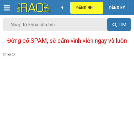
ĐĂNG NHẬP
ĐĂNG KÝ
TÌM
Đừng cố SPAM, sẽ cấm vĩnh viễn ngay và luôn
TỪ KHÓA