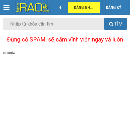
ĐĂNG NHẬP
ĐĂNG KÝ
TÌM
Đừng cố SPAM, sẽ cấm vĩnh viễn ngay và luôn
TỪ KHÓA