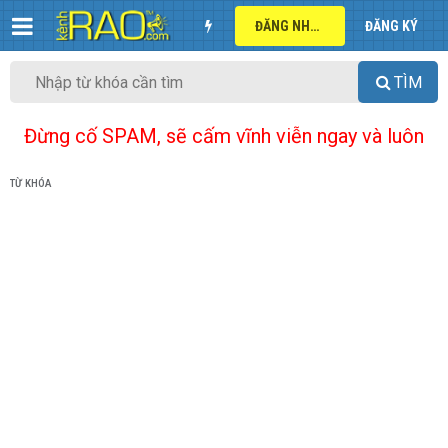
ĐĂNG NHẬP
ĐĂNG KÝ
TÌM
Đừng cố SPAM, sẽ cấm vĩnh viễn ngay và luôn
TỪ KHÓA