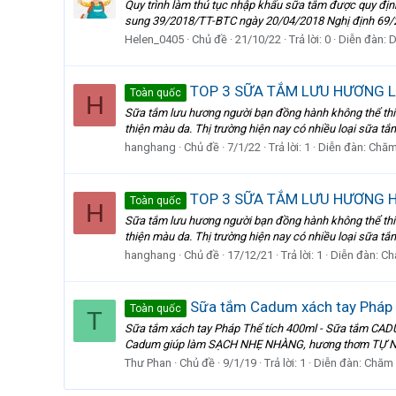
Quy trình làm thủ tục nhập khẩu sữa tắm được quy đị
sung 39/2018/TT-BTC ngày 20/04/2018 Nghị định 69/
Helen_0405
Chủ đề
21/10/22
Trả lời: 0
Diễn đàn:
D
TOP 3 SỮA TẮM LƯU HƯƠNG LÂ
Toàn quốc
H
Sữa tắm lưu hương người bạn đồng hành không thể thiế
thiện màu da. Thị trường hiện nay có nhiều loại sữa t
hanghang
Chủ đề
7/1/22
Trả lời: 1
Diễn đàn:
Chăm
TOP 3 SỮA TẮM LƯU HƯƠNG H.
Toàn quốc
H
Sữa tắm lưu hương người bạn đồng hành không thể thiế
thiện màu da. Thị trường hiện nay có nhiều loại sữa t
hanghang
Chủ đề
17/12/21
Trả lời: 1
Diễn đàn:
Ch
Sữa tắm Cadum xách tay Pháp
Toàn quốc
T
Sữa tắm xách tay Pháp Thể tích 400ml - Sữa tắm CADUM 
Cadum giúp làm SẠCH NHẸ NHÀNG, hương thơm TỰ NHIÊN 
Thư Phan
Chủ đề
9/1/19
Trả lời: 1
Diễn đàn:
Chăm 