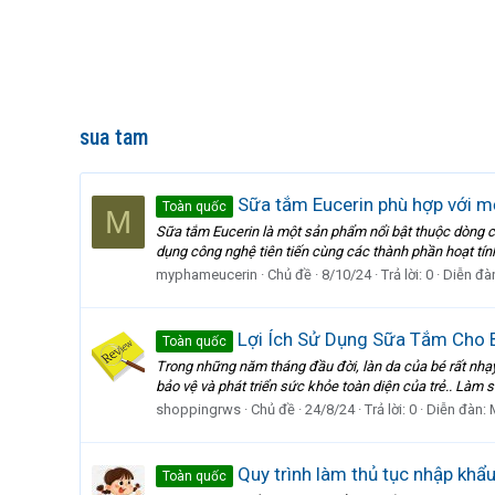
sua tam
Sữa tắm Eucerin phù hợp với mọ
Toàn quốc
M
Sữa tắm Eucerin là một sản phẩm nổi bật thuộc dòng ch
dụng công nghệ tiên tiến cùng các thành phần hoạt tí
myphameucerin
Chủ đề
8/10/24
Trả lời: 0
Diễn đà
Lợi Ích Sử Dụng Sữa Tắm Cho 
Toàn quốc
Trong những năm tháng đầu đời, làn da của bé rất nhạ
bảo vệ và phát triển sức khỏe toàn diện của trẻ.. Làm s
shoppingrws
Chủ đề
24/8/24
Trả lời: 0
Diễn đàn:
Quy trình làm thủ tục nhập khẩ
Toàn quốc