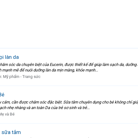
i làn da
ăm sóc da chuyên biệt của Eucerin, được thiết kế để giúp làm sạch da, dưỡng ẩ
nh mạnh mẽ để nuôi dưỡng làn da mịn màng, khỏe mạnh...
n:
Mỹ phẩm - Trang sức
Bé
y cảm, cần được chăm sóc đặc biệt. Sữa tắm chuyên dụng cho bé không chỉ giúp
ạch nhẹ nhàng và an toàn Da của trẻ sơ sinh và trẻ...
Mẹ và Bé
u sữa tắm