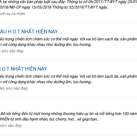
nh tại những văn bản pháp luật sau đây: Thông tư số 06/2011/TT-BYT ngày 25/
2018/NĐ-CP ngày 15/05/2018 Thông tư 32/2019/TT-BYT ngày...
ịch vụ cá nhân
U H.O.T NHẤT HIỆN NAY
u trong chiến tích chăm sóc cơ thể mỗi ngày. Với vai trò làm sạch da, sản phẩ
ắm với công dụng khác nhau như dưỡng ẩm, lưu hương...
 sóc sắc đẹp
O.T NHẤT HIỆN NAY
u trong chiến tích chăm sóc cơ thể mỗi ngày. Với vai trò làm sạch da, sản phẩ
ắm với công dụng khác nhau như dưỡng ẩm, lưu hương...
ăm sóc sắc đẹp
nổi tiếng đến từ một trong những thương hiệu uy tín và nổi tiếng hơn 100 năm q
từ tinh dầu hạnh nhân, bơ, cherry, mơ... sẽ giúp bạn...
sóc sắc đẹp