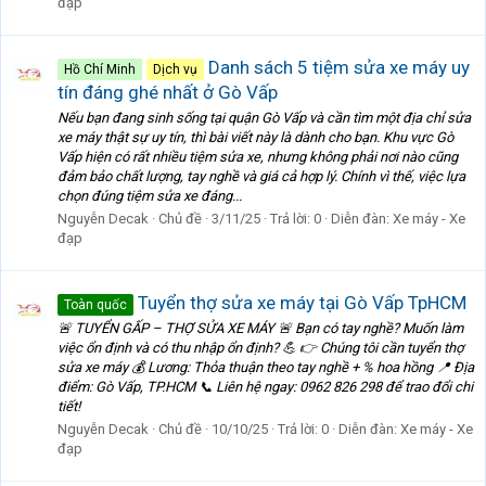
đạp
Danh sách 5 tiệm sửa xe máy uy
Hồ Chí Minh
Dịch vụ
tín đáng ghé nhất ở Gò Vấp
Nếu bạn đang sinh sống tại quận Gò Vấp và cần tìm một địa chỉ sửa
xe máy thật sự uy tín, thì bài viết này là dành cho bạn. Khu vực Gò
Vấp hiện có rất nhiều tiệm sửa xe, nhưng không phải nơi nào cũng
đảm bảo chất lượng, tay nghề và giá cả hợp lý. Chính vì thế, việc lựa
chọn đúng tiệm sửa xe đáng...
Nguyễn Decak
Chủ đề
3/11/25
Trả lời: 0
Diễn đàn:
Xe máy - Xe
đạp
Tuyển thợ sửa xe máy tại Gò Vấp TpHCM
Toàn quốc
🚨 TUYỂN GẤP – THỢ SỬA XE MÁY 🚨 Bạn có tay nghề? Muốn làm
việc ổn định và có thu nhập ổn định? 💪 👉 Chúng tôi cần tuyển thợ
sửa xe máy 💰 Lương: Thỏa thuận theo tay nghề + % hoa hồng 📍 Địa
điểm: Gò Vấp, TP.HCM 📞 Liên hệ ngay: 0962 826 298 để trao đổi chi
tiết!
Nguyễn Decak
Chủ đề
10/10/25
Trả lời: 0
Diễn đàn:
Xe máy - Xe
đạp