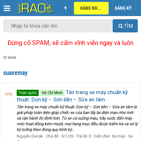
ĐĂNG NHẬP
ĐĂNG KÝ
TÌM
Đừng cố SPAM, sẽ cấm vĩnh viễn ngay và luôn
TỪ KHÓA
suaxemay
Tân trang xe máy chuẩn kỹ
Toàn quốc
Hồ Chí Minh
thuật: Dọn kỹ – Sơn bền – Sửa an tâm
Tân trang xe máy chuẩn kỹ thuật: Dọn kỹ – Sơn bền – Sửa an tâm là
giải pháp toàn diện giúp chiếc xe của bạn lấy lại diện mạo như mới
và vận hành ổn định hơn. Từ xe cũ xuống màu, trầy xước đến máy
móc hoạt động kém mượt, mọi hạng mục đều được kiểm tra và xử lý
kỹ lưỡng theo đúng quy trình kỹ...
Nguyễn Decak
Chủ đề
5/1/26
Trả lời: 0
Diễn đàn:
Xe máy - Xe