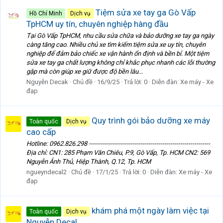
Tiệm sửa xe tay ga Gò Vấp
Hồ Chí Minh
Dịch vụ
TpHCM uy tín, chuyên nghiệp hàng đầu
Tại Gò Vấp TpHCM, nhu cầu sửa chữa và bảo dưỡng xe tay ga ngày
càng tăng cao. Nhiều chủ xe tìm kiếm tiệm sửa xe uy tín, chuyên
nghiệp để đảm bảo chiếc xe vận hành ổn định và bền bỉ. Một tiệm
sửa xe tay ga chất lượng không chỉ khắc phục nhanh các lỗi thường
gặp mà còn giúp xe giữ được độ bền lâu...
Nguyễn Decak
Chủ đề
16/9/25
Trả lời: 0
Diễn đàn:
Xe máy - Xe
đạp
Quy trình gói bảo dưỡng xe máy
Toàn quốc
Dịch vụ
cao cấp
Hotline: 0962.826.298 -------------------------------------------------------------
Địa chỉ: CN1: 285 Phạm Văn Chiêu, P.9, Gò Vấp, Tp. HCM CN2: 569
Nguyễn Ảnh Thủ, Hiệp Thành, Q.12, Tp. HCM
ngueyndecal2
Chủ đề
17/1/25
Trả lời: 0
Diễn đàn:
Xe máy - Xe
đạp
khám phá một ngày làm việc tại
Toàn quốc
Dịch vụ
Nguyễn Decal