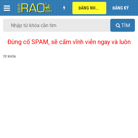
ĐĂNG NHẬP
ĐĂNG KÝ
TÌM
Đừng cố SPAM, sẽ cấm vĩnh viễn ngay và luôn
TỪ KHÓA