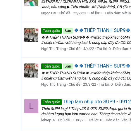
💥THÉP ĐAI CUỘN ĐÀN HỒI SK5, 65Mn, SUP9, 55Cr3, 55
xanh, nâu vàng ▶ Tiêu chuẩn: JIS (Nhật Bản), GB (Trung
Ngọc Lai
Chủ đề
22/2/23
Trả lời: 1
Diễn đàn:
Vật l
🍀🍀THÉP THANH SUP9🍀
Toàn quốc
Bán
🍀🍀THÉP THANH SUP9🍀🍀 🌱Mác thép khác: 65Mn, SUP
lí nhiệt 👉Cam kết hàng loại 1, cung cấp đầy đủ CO, CQ
Ngô Thu Trang
Chủ đề
4/4/22
Trả lời: 0
Diễn đàn:
🍀🍀THÉP THANH SUP9🍀
Toàn quốc
Bán
🍀🍀THÉP THANH SUP9🍀🍀 🌱Mác thép khác: 65Mn, SUP
lí nhiệt 👉Cam kết hàng loại 1, cung cấp đầy đủ CO, CQ
Ngô Thu Trang
Chủ đề
23/3/22
Trả lời: 0
Diễn đàn
Thép làm nhíp oto SUP9 - 09
Toàn quốc
L
Thép SUP9 là gì ? Thép JIS G4801 SUP9 được gọi là th
do hàm lượng hợp kim carbon cao. Thông tin cơ bản về
lehiep02
Chủ đề
10/6/21
Trả lời: 0
Diễn đàn:
Vật l