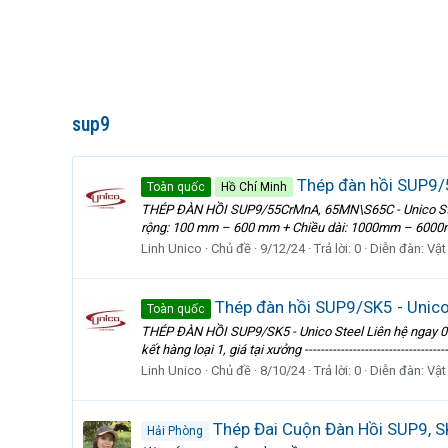
sup9
Thép đàn hồi SUP9/
Toàn quốc
Hồ Chí Minh
THÉP ĐÀN HỒI SUP9/55CrMnA, 65MN\S65C - Unico Stee
rộng: 100 mm – 600 mm + Chiều dài: 1000mm – 6000mm
Linh Unico
Chủ đề
9/12/24
Trả lời: 0
Diễn đàn:
Vật
Thép đàn hồi SUP9/SK5 - Unico
Toàn quốc
THÉP ĐÀN HỒI SUP9/SK5 - Unico Steel Liên hệ ngay
kết hàng loại 1, giá tại xưởng ---------------------------
Linh Unico
Chủ đề
8/10/24
Trả lời: 0
Diễn đàn:
Vật
Thép Đai Cuộn Đàn Hồi SUP9, S
Hải Phòng