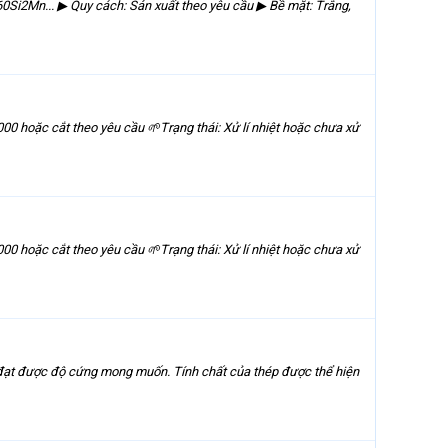
i2Mn... ▶ Quy cách: Sản xuất theo yêu cầu ▶ Bề mặt: Trắng,
oặc cắt theo yêu cầu 🌱Trạng thái: Xử lí nhiệt hoặc chưa xử
oặc cắt theo yêu cầu 🌱Trạng thái: Xử lí nhiệt hoặc chưa xử
ể đạt được độ cứng mong muốn. Tính chất của thép được thể hiện