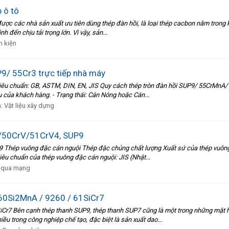
 ô tô
ược các nhà sản xuất ưu tiên dùng thép đàn hồi, là loại thép cacbon nằm trong k
nh đến chịu tải trọng lớn. Vì vậy, sản...
h kiện
P9/ 55Cr3 trực tiếp nhà máy
huẩn: GB, ASTM, DIN, EN, JIS Quy cách thép tròn đàn hồi SUP9/ 55CrMnA/ 5
 khách hàng. - Trạng thái: Cán Nóng hoặc Cán...
n:
Vật liệu xây dựng
/50CrV/51CrV4, SUP9
Thép vuông đặc cán nguội Thép đặc chủng chất lượng Xuất sứ của thép vuông
iêu chuẩn của thép vuông đặc cán nguội: JIS (Nhật...
 qua mạng
 60Si2MnA / 9260 / 61SiCr7
 Bên cạnh thép thanh SUP9, thép thanh SUP7 cũng là một trong những mặt hàng
u trong công nghiệp chế tạo, đặc biệt là sản xuất dao...