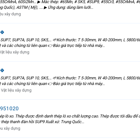
CrMnA, 60Si2Mn... ▶ Mác thép: #65Mn, # SK5, #SUP9, #55Cr3, #55CrMnA, #60S
 Quốc), ASTM ( Mỹ), .... ▶ Ứng dụng: dùng làm lưỡi...
iệu xây dựng
🍀
7, SUP7A, SUP 10, SK5,… 🌱Kích thước: T 5-30mm, W 40-200mm, L 5800/6000 h
 và các chứng từ liên quan 👉Báo giá trực tiếp từ nhà máy...
Vật liệu xây dựng
🍀
7, SUP7A, SUP 10, SK5,… 🌱Kích thước: T 5-30mm, W 40-200mm, L 5800/6000 h
 và các chứng từ liên quan 👉Báo giá trực tiếp từ nhà máy...
:
Vật liệu xây dựng
12951020
ép lò xo. Thép được định danh thép lò xo chất lượng cao. Thép được tôi dầu đ
 thép thanh đàn hồi SUP9 Xuất xứ: Trung Quốc...
iệu xây dựng