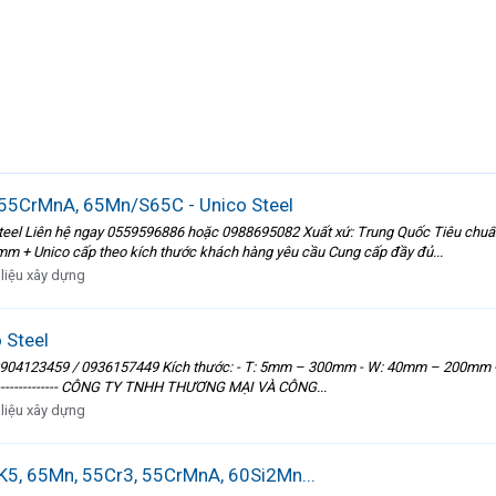
55CrMnA, 65Mn/S65C - Unico Steel
l Liên hệ ngay 0559596886 hoặc 0988695082 Xuất xứ: Trung Quốc Tiêu chuẩn:
 + Unico cấp theo kích thước khách hàng yêu cầu Cung cấp đầy đủ...
 liệu xây dựng
 Steel
 0904123459 / 0936157449 Kích thước: - T: 5mm – 300mm - W: 40mm – 200mm 
---------------------- CÔNG TY TNHH THƯƠNG MẠI VÀ CÔNG...
 liệu xây dựng
K5, 65Mn, 55Cr3, 55CrMnA, 60Si2Mn...