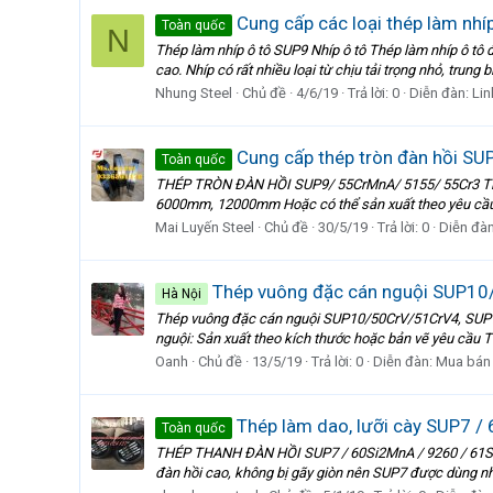
Cung cấp các loại thép làm nhíp
Toàn quốc
N
Thép làm nhíp ô tô SUP9 Nhíp ô tô Thép làm nhíp ô tô đ
cao. Nhíp có rất nhiều loại từ chịu tải trọng nhỏ, trung bì
Nhung Steel
Chủ đề
4/6/19
Trả lời: 0
Diễn đàn:
Lin
Cung cấp thép tròn đàn hồi SU
Toàn quốc
THÉP TRÒN ĐÀN HỒI SUP9/ 55CrMnA/ 5155/ 55Cr3 Tiêu c
6000mm, 12000mm Hoặc có thể sản xuất theo yêu cầu của
Mai Luyến Steel
Chủ đề
30/5/19
Trả lời: 0
Diễn đà
Thép vuông đặc cán nguội SUP10
Hà Nội
Thép vuông đặc cán nguội SUP10/50CrV/51CrV4, SUP9 
nguội: Sản xuất theo kích thước hoặc bản vẽ yêu cầu T
Oanh
Chủ đề
13/5/19
Trả lời: 0
Diễn đàn:
Mua bán
Thép làm dao, lưỡi cày SUP7 /
Toàn quốc
THÉP THANH ĐÀN HỒI SUP7 / 60Si2MnA / 9260 / 61SiCr7
đàn hồi cao, không bị gãy giòn nên SUP7 được dùng nhiề