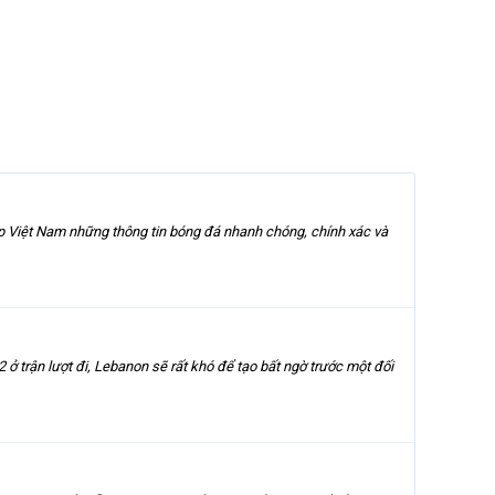
p Việt Nam những thông tin bóng đá nhanh chóng, chính xác và
2 ở trận lượt đi, Lebanon sẽ rất khó để tạo bất ngờ trước một đối