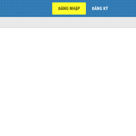
ĐĂNG NHẬP
ĐĂNG KÝ