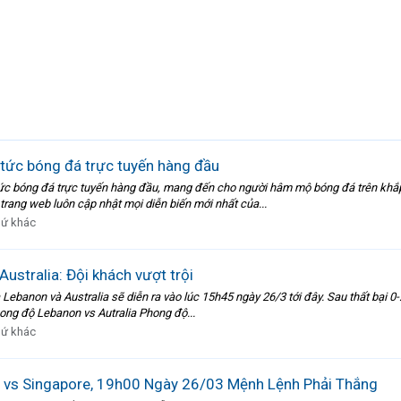
n tức bóng đá trực tuyến hàng đầu
n tức bóng đá trực tuyến hàng đầu, mang đến cho người hâm mộ bóng đá trên khắ
 trang web luôn cập nhật mọi diễn biến mới nhất của...
hứ khác
ustralia: Đội khách vượt trội
Lebanon và Australia sẽ diễn ra vào lúc 15h45 ngày 26/3 tới đây. Sau thất bại 0-
hong độ Lebanon vs Autralia Phong độ...
hứ khác
 vs Singapore, 19h00 Ngày 26/03 Mệnh Lệnh Phải Thắng