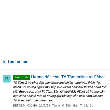
tổ tôm online
Hướng dẫn chơi Tổ Tôm online tại F8bet
Toàn quốc
B
Tổ Tôm là trò chơi dân gian được khá nhiều người yêu thích. Tuy
nhiên, với những người mới tiếp xúc với trò chơi này thì vẫn chưa thể
biết được cách chơi Tổ Tôm. Bài viết dưới đây F8bet sẽ hướng dẫn
bạn cách chơi tổ tôm và những quy tắc bạn cần phải nắm khi chơi
Tổ Tôm nhé! … Xem thêm tại...
BET68@
Chủ đề
26/9/23
Trả lời: 0
Diễn đàn:
Thứ khác